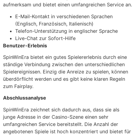
aufmerksam und bietet einen umfangreichen Service an.
E-Mail-Kontakt in verschiedenen Sprachen
(Englisch, Französisch, Italienisch)
Telefon-Unterstützung in englischer Sprache
Live-Chat zur Sofort-Hilfe
Benutzer-Erlebnis
SpinWinEra bietet ein gutes Spielererlebnis durch eine
ständige Verbindung zwischen den unterschiedlichen
Spielereignissen. Einzig die Anreize zu spielen, können
überdörflicht werden und es gibt keine klaren Regeln
zum Fairplay.
Abschlussanalyse
SpinWinEra zeichnet sich dadurch aus, dass sie als
junge Adresse in der Casino-Szene einen sehr
umfangreichen Service bereitstellt. Die Anzahl der
angebotenen Spiele ist hoch konzentriert und bietet für