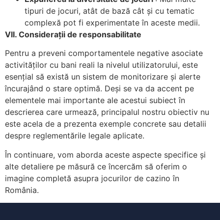
tipuri de jocuri, atât de bază cât și cu tematic
complexă pot fi experimentate în aceste medii.
VII. Considerații de responsabilitate
Pentru a preveni comportamentele negative asociate
activităților cu bani reali la nivelul utilizatorului, este
esențial să există un sistem de monitorizare și alerte
încurajând o stare optimă. Deși se va da accent pe
elementele mai importante ale acestui subiect în
descrierea care urmează, principalul nostru obiectiv nu
este acela de a prezenta exemple concrete sau detalii
despre reglementările legale aplicate.
În continuare, vom aborda aceste aspecte specifice și
alte detaliere pe măsură ce încercăm să oferim o
imagine completă asupra jocurilor de cazino în
România.