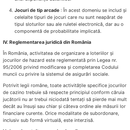
Jocuri de tip arcade
: În acest domeniu se includ și
celelalte tipuri de jocuri care nu sunt neapărat de
tipul sloturilor sau ale ruletei electronică, dar au o
componentă de probabilitate implicată.
IV. Reglementarea juridică din România
În România, activitatea de organizare a loteriilor și
jocurilor de hazard este reglementată prin Legea nr.
95/2006 privind modificarea și completarea Codului
muncii cu privire la sistemul de asigurări sociale.
Potrivit legii române, toate activitățile specifice jocurilor
de cazino trebuie să respecte principiul conform căruia
jucătorii nu ar trebui niciodată tentați să pierde mai mult
decât au însuși sau chiar și câteva ordine ale măsurii lor
financiare curente. Orice modalitate de subordonare,
inclusiv sub formă virtuală, este interzisă.