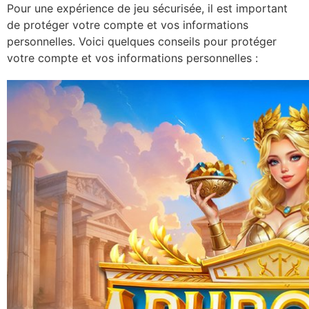
Pour une expérience de jeu sécurisée, il est important
de protéger votre compte et vos informations
personnelles. Voici quelques conseils pour protéger
votre compte et vos informations personnelles :