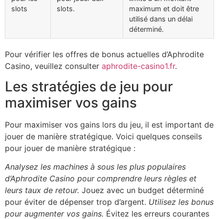
slots
slots.
maximum et doit être
utilisé dans un délai
déterminé.
Pour vérifier les offres de bonus actuelles d’Aphrodite
Casino, veuillez consulter
aphrodite-casino1.fr
.
Les stratégies de jeu pour
maximiser vos gains
Pour maximiser vos gains lors du jeu, il est important de
jouer de manière stratégique. Voici quelques conseils
pour jouer de manière stratégique :
Analysez les machines à sous les plus populaires
d’Aphrodite Casino pour comprendre leurs règles et
leurs taux de retour.
Jouez avec un budget déterminé
pour éviter de dépenser trop d’argent.
Utilisez les bonus
pour augmenter vos gains.
Évitez les erreurs courantes