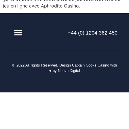
jeu en ligne avec Aphrodite Casino.
+44 (0) 1204 362 450
© 2022 All rights Reserved. Design
Captain Cooks Casino
with
♥ by Nouvo Digital