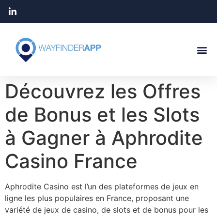
Découvrez les Offres
de Bonus et les Slots
à Gagner à Aphrodite
Casino France
Aphrodite Casino est l’un des plateformes de jeux en
ligne les plus populaires en France, proposant une
variété de jeux de casino, de slots et de bonus pour les