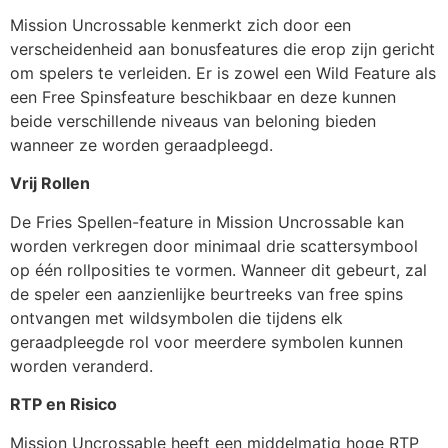
Mission Uncrossable kenmerkt zich door een
verscheidenheid aan bonusfeatures die erop zijn gericht
om spelers te verleiden. Er is zowel een Wild Feature als
een Free Spinsfeature beschikbaar en deze kunnen
beide verschillende niveaus van beloning bieden
wanneer ze worden geraadpleegd.
Vrij Rollen
De Fries Spellen-feature in Mission Uncrossable kan
worden verkregen door minimaal drie scattersymbool
op één rollposities te vormen. Wanneer dit gebeurt, zal
de speler een aanzienlijke beurtreeks van free spins
ontvangen met wildsymbolen die tijdens elk
geraadpleegde rol voor meerdere symbolen kunnen
worden veranderd.
RTP en Risico
Mission Uncrossable heeft een middelmatig hoge RTP