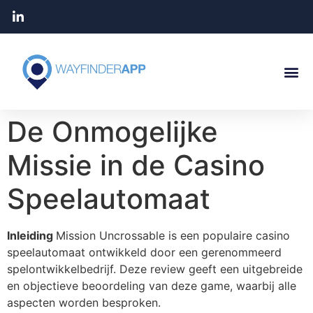
De Onmogelijke
Missie in de Casino
Speelautomaat
Inleiding
Mission Uncrossable is een populaire casino
speelautomaat ontwikkeld door een gerenommeerd
spelontwikkelbedrijf. Deze review geeft een uitgebreide
en objectieve beoordeling van deze game, waarbij alle
aspecten worden besproken.