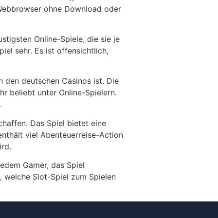
em Webbrowser ohne Download oder
tigsten Online-Spiele, die sie je
l sehr. Es ist offensichtlich,
n den deutschen Casinos ist. Die
r beliebt unter Online-Spielern.
.
haffen. Das Spiel bietet eine
nthält viel Abenteuerreise-Action
ird.
 jedem Gamer, das Spiel
, welche Slot-Spiel zum Spielen