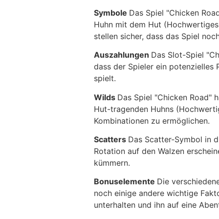
Symbole
Das Spiel "Chicken Road
Huhn mit dem Hut (Hochwertiges 
stellen sicher, dass das Spiel noch
Auszahlungen
Das Slot-Spiel "C
dass der Spieler ein potenzielles
spielt.
Wilds
Das Spiel "Chicken Road" h
Hut-tragenden Huhns (Hochwertig
Kombinationen zu ermöglichen.
Scatters
Das Scatter-Symbol in d
Rotation auf den Walzen erschein
kümmern.
Bonuselemente
Die verschiedene
noch einige andere wichtige Fakto
unterhalten und ihn auf eine Aben