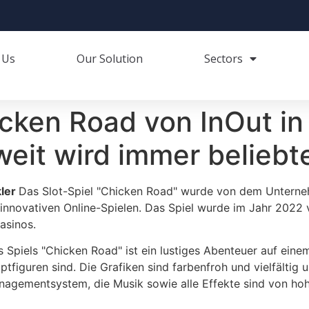
 Us
Our Solution
Sectors
icken Road von InOut in
eit wird immer beliebte
kler
Das Slot-Spiel "Chicken Road" wurde von dem Unterneh
n innovativen Online-Spielen. Das Spiel wurde im Jahr 2022 v
asinos.
Spiels "Chicken Road" ist ein lustiges Abenteuer auf ein
tfiguren sind. Die Grafiken sind farbenfroh und vielfältig 
agementsystem, die Musik sowie alle Effekte sind von hohe