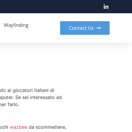
Wayfinding
Contact Us
 ai giocatori italiani di
uter. Se sei interessato ad
er farlo.
iochi
wazbee
da scommettere,