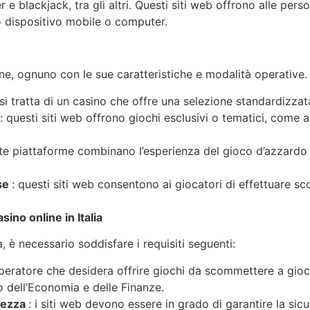
e blackjack, tra gli altri. Questi siti web offrono alle perso
ro dispositivo mobile o computer.
line, ognuno con le sue caratteristiche e modalità operative
 si tratta di un casino che offre una selezione standardizza
: questi siti web offrono giochi esclusivi o tematici, com
te piattaforme combinano l’esperienza del gioco d’azzardo 
se
: questi siti web consentono ai giocatori di effettuare sc
sino online in Italia
a, è necessario soddisfare i requisiti seguenti:
operatore che desidera offrire giochi da scommettere a gioca
ro dell’Economia e delle Finanze.
urezza
: i siti web devono essere in grado di garantire la sic