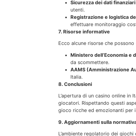
Sicurezza dei dati finanziar
utenti.
Registrazione e logistica del
effettuare monitoraggio costa
7. Risorse informative
Ecco alcune risorse che possono ess
Ministero dell’Economia e 
da scommettere.
AAMS (Amministrazione Au
Italia.
8. Conclusioni
L’apertura di un casino online in It
giocatori. Rispettando questi aspe
gioco ricche ed emozionanti per i 
9. Aggiornamenti sulla normativ
L’ambiente regolatorio dei giochi 