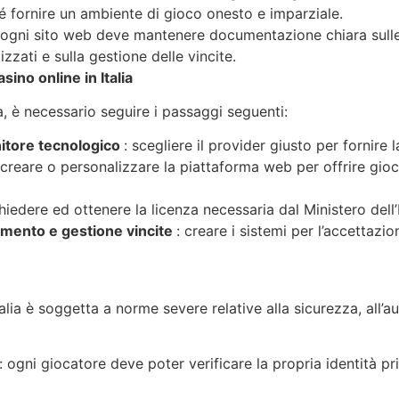
hé fornire un ambiente di gioco onesto e imparziale.
 ogni sito web deve mantenere documentazione chiara sulle 
zzati e sulla gestione delle vincite.
sino online in Italia
ia, è necessario seguire i passaggi seguenti:
nitore tecnologico
: scegliere il provider giusto per fornire 
 creare o personalizzare la piattaforma web per offrire gi
chiedere ed ottenere la licenza necessaria dal Ministero del
amento e gestione vincite
: creare i sistemi per l’accettaz
talia è soggetta a norme severe relative alla sicurezza, all’au
: ogni giocatore deve poter verificare la propria identità pr