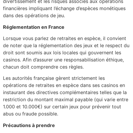
divertissement et les risques associés aux opérations
financières impliquant l’échange d’espèces monétiques
dans des opérations de jeu.
Réglementation en France
Lorsque vous parlez de retraites en espèce, il convient
de noter que la réglementation des jeux et le respect du
droit sont soumis aux lois locales qui gouvernent les
casinos. Afin d’assurer une responsabilisation éthique,
chacun doit comprendre ces règles.
Les autorités française gèrent strictement les
opérations de retraites en espèce dans ses casinos en
instaurant des directives complémentaires telles que la
restriction du montant maximal payable (qui varie entre
1.000 et 10.000€) sur certain jeux pour prévenir tout
abus ou fraude possible.
Précautions à prendre