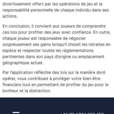
divertissement offert par les opérations de jeu et la
responsabilité personnelle de chaque individu dans ses
actions.
En conclusion, il convient aux joueurs de comprendre
ces lois pour profiter des jeux avec confiance. En outre,
chaque joueur est responsable de négocier
soigneusement ses gains lorsqu’il choisit les retraites en
espèce et respecter toutes les réglementations
pertinentes dans son pays d’origine ou emplacement
géographique actuel.
Par l’application réfléchie des lois sur la manière dont
opérer, vous contribuez à protéger votre bien-être
financiers tout en permettant de profiter du jeu pour le
bonheur et la distraction.