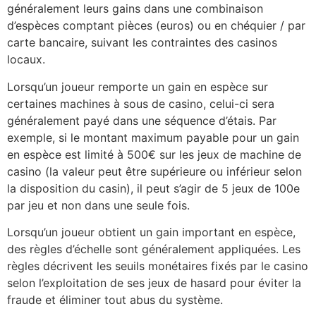
généralement leurs gains dans une combinaison
d’espèces comptant pièces (euros) ou en chéquier / par
carte bancaire, suivant les contraintes des casinos
locaux.
Lorsqu’un joueur remporte un gain en espèce sur
certaines machines à sous de casino, celui-ci sera
généralement payé dans une séquence d’étais. Par
exemple, si le montant maximum payable pour un gain
en espèce est limité à 500€ sur les jeux de machine de
casino (la valeur peut être supérieure ou inférieur selon
la disposition du casin), il peut s’agir de 5 jeux de 100e
par jeu et non dans une seule fois.
Lorsqu’un joueur obtient un gain important en espèce,
des règles d’échelle sont généralement appliquées. Les
règles décrivent les seuils monétaires fixés par le casino
selon l’exploitation de ses jeux de hasard pour éviter la
fraude et éliminer tout abus du système.