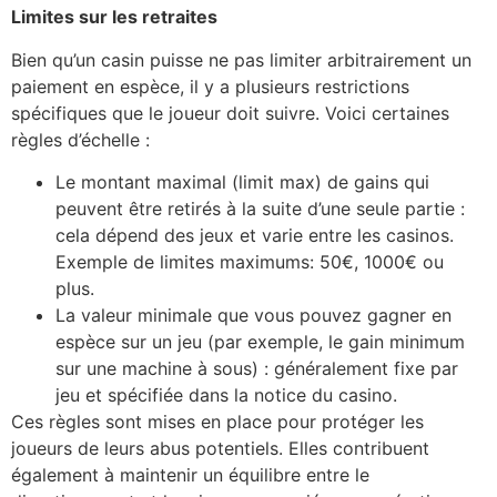
Limites sur les retraites
Bien qu’un casin puisse ne pas limiter arbitrairement un
paiement en espèce, il y a plusieurs restrictions
spécifiques que le joueur doit suivre. Voici certaines
règles d’échelle :
Le montant maximal (limit max) de gains qui
peuvent être retirés à la suite d’une seule partie :
cela dépend des jeux et varie entre les casinos.
Exemple de limites maximums: 50€, 1000€ ou
plus.
La valeur minimale que vous pouvez gagner en
espèce sur un jeu (par exemple, le gain minimum
sur une machine à sous) : généralement fixe par
jeu et spécifiée dans la notice du casino.
Ces règles sont mises en place pour protéger les
joueurs de leurs abus potentiels. Elles contribuent
également à maintenir un équilibre entre le