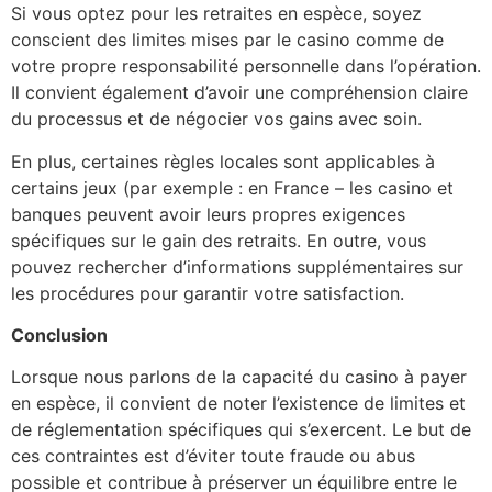
Si vous optez pour les retraites en espèce, soyez
conscient des limites mises par le casino comme de
votre propre responsabilité personnelle dans l’opération.
Il convient également d’avoir une compréhension claire
du processus et de négocier vos gains avec soin.
En plus, certaines règles locales sont applicables à
certains jeux (par exemple : en France – les casino et
banques peuvent avoir leurs propres exigences
spécifiques sur le gain des retraits. En outre, vous
pouvez rechercher d’informations supplémentaires sur
les procédures pour garantir votre satisfaction.
Conclusion
Lorsque nous parlons de la capacité du casino à payer
en espèce, il convient de noter l’existence de limites et
de réglementation spécifiques qui s’exercent. Le but de
ces contraintes est d’éviter toute fraude ou abus
possible et contribue à préserver un équilibre entre le