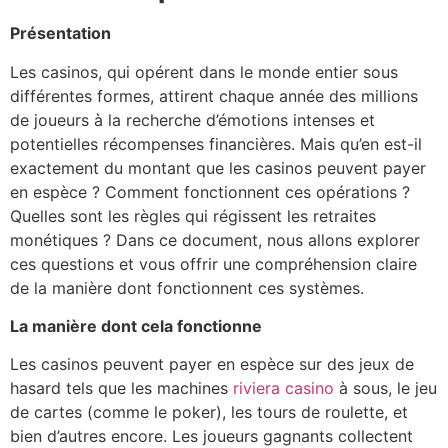
Présentation
Les casinos, qui opérent dans le monde entier sous
différentes formes, attirent chaque année des millions
de joueurs à la recherche d’émotions intenses et
potentielles récompenses financières. Mais qu’en est-il
exactement du montant que les casinos peuvent payer
en espèce ? Comment fonctionnent ces opérations ?
Quelles sont les règles qui régissent les retraites
monétiques ? Dans ce document, nous allons explorer
ces questions et vous offrir une compréhension claire
de la manière dont fonctionnent ces systèmes.
La manière dont cela fonctionne
Les casinos peuvent payer en espèce sur des jeux de
hasard tels que les machines
riviera casino
à sous, le jeu
de cartes (comme le poker), les tours de roulette, et
bien d’autres encore. Les joueurs gagnants collectent