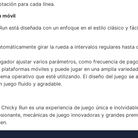
otación para cada línea.
n móvil
un está diseñada con un enfoque en el estilo clásico y fáci
automáticamente girar la rueda a intervalos regulares hasta
 jugador ajustar varios parámetros, como frecuencia de pa
s plataformas móviles y puede jugar en una amplia variedad
istema operativo que esté utilizando. El diseño del juego s
 un juego fluido y agradable.
 Chicky Run es una experiencia de juego única e inolvidabl
resionante, mecánicas de juego innovadoras y grandes prem
en.