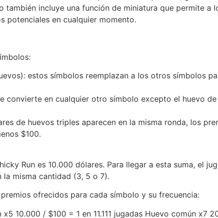
go también incluye una función de miniatura que permite a l
ios potenciales en cualquier momento.
símbolos:
evos): estos símbolos reemplazan a los otros símbolos pa
e convierte en cualquier otro símbolo excepto el huevo de
ares de huevos triples aparecen en la misma ronda, los pre
menos $100.
icky Run es 10.000 dólares. Para llegar a esta suma, el j
la misma cantidad (3, 5 o 7).
 premios ofrecidos para cada símbolo y su frecuencia:
 x5 10.000 / $100 = 1 en 11.111 jugadas Huevo común x7