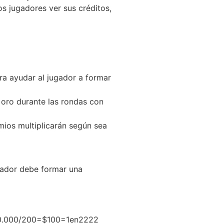
os jugadores ver sus créditos,
ra ayudar al jugador a formar
 oro durante las rondas con
mios multiplicarán según sea
ugador debe formar una
 20.000/200=$100=1en2222