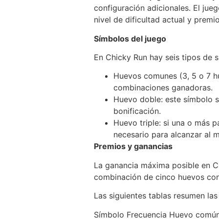
configuración adicionales. El jue
nivel de dificultad actual y prem
Símbolos del juego
En Chicky Run hay seis tipos de 
Huevos comunes (3, 5 o 7 hu
combinaciones ganadoras.
Huevo doble: este símbolo s
bonificación.
Huevo triple: si una o más p
necesario para alcanzar al 
Premios y ganancias
La ganancia máxima posible en Ch
combinación de cinco huevos con 
Las siguientes tablas resumen las
Símbolo Frecuencia Huevo común