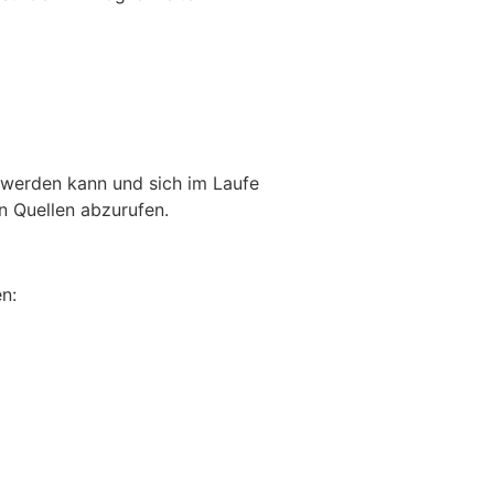
t werden kann und sich im Laufe
n Quellen abzurufen.
n: