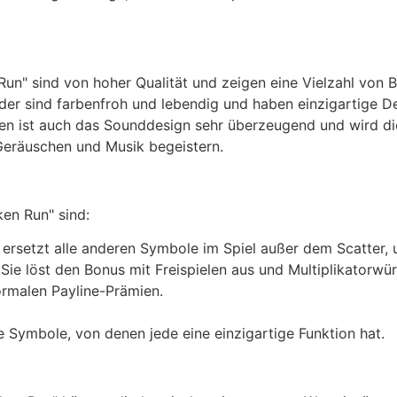
Run" sind von hoher Qualität und zeigen eine Vielzahl von B
er sind farbenfroh und lebendig und haben einzigartige Des
n ist auch das Sounddesign sehr überzeugend und wird die
Geräuschen und Musik begeistern.
ken Run" sind:
ersetzt alle anderen Symbole im Spiel außer dem Scatter, 
Sie löst den Bonus mit Freispielen aus und Multiplikatorwür
ormalen Payline-Prämien.
 Symbole, von denen jede eine einzigartige Funktion hat.