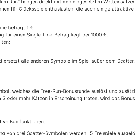
ken Run" hängen direkt mit den eingesetzten Wetteinsätzen
nen für Glücksspielenthusiasten, die auch einige attraktive
me beträgt 1 €.
g für einen Single-Line-Betrag liegt bei 1000 €.
iten:
ersetzt alle anderen Symbole im Spiel außer dem Scatter. E
mbol, welches die Free-Run-Bonusrunde auslöst und zusätzli
3 oder mehr Kätzen in Erscheinung treten, wird das Bonussp
tive Bonifunktionen:
ng von drei Scatter-Symbolen werden 15 Freispiele ausgelö