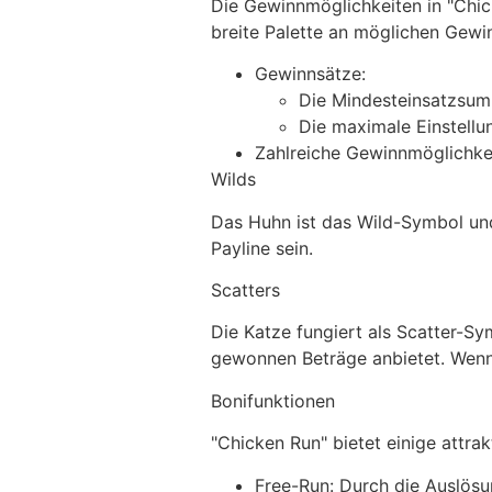
Die Gewinnmöglichkeiten in "Chic
breite Palette an möglichen Gewin
Gewinnsätze:
Die Mindesteinsatzsum
Die maximale Einstellun
Zahlreiche Gewinnmöglichke
Wilds
Das Huhn ist das Wild-Symbol und 
Payline sein.
Scatters
Die Katze fungiert als Scatter-Sy
gewonnen Beträge anbietet. Wenn 
Bonifunktionen
"Chicken Run" bietet einige attrak
Free-Run: Durch die Auslösu