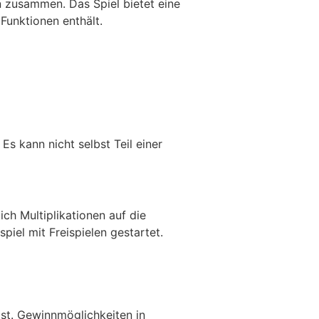
 zusammen. Das Spiel bietet eine
 Funktionen enthält.
s kann nicht selbst Teil einer
ch Multiplikationen auf die
iel mit Freispielen gestartet.
st. Gewinnmöglichkeiten in