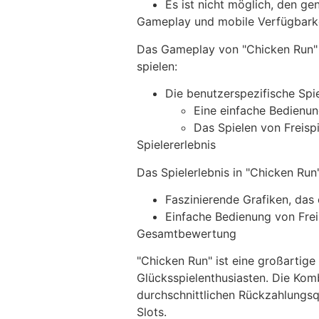
Es ist nicht möglich, den g
Gameplay und mobile Verfügbark
Das Gameplay von "Chicken Run" 
spielen:
Die benutzerspezifische Spi
Eine einfache Bedienun
Das Spielen von Freisp
Spielererlebnis
Das Spielerlebnis in "Chicken Run"
Faszinierende Grafiken, das
Einfache Bedienung von Frei
Gesamtbewertung
"Chicken Run" ist eine großartige
Glücksspielenthusiasten. Die Kom
durchschnittlichen Rückzahlungsq
Slots.