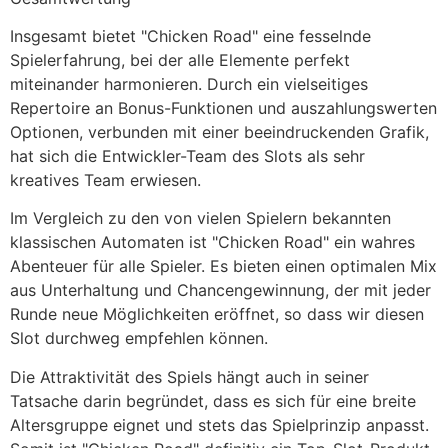
Insgesamt bietet "Chicken Road" eine fesselnde
Spielerfahrung, bei der alle Elemente perfekt
miteinander harmonieren. Durch ein vielseitiges
Repertoire an Bonus-Funktionen und auszahlungswerten
Optionen, verbunden mit einer beeindruckenden Grafik,
hat sich die Entwickler-Team des Slots als sehr
kreatives Team erwiesen.
Im Vergleich zu den von vielen Spielern bekannten
klassischen Automaten ist "Chicken Road" ein wahres
Abenteuer für alle Spieler. Es bieten einen optimalen Mix
aus Unterhaltung und Chancengewinnung, der mit jeder
Runde neue Möglichkeiten eröffnet, so dass wir diesen
Slot durchweg empfehlen können.
Die Attraktivität des Spiels hängt auch in seiner
Tatsache darin begründet, dass es sich für eine breite
Altersgruppe eignet und stets das Spielprinzip anpasst.