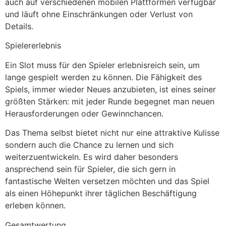
auch auf verschiedenen mobilen Plattformen verfügbar
und läuft ohne Einschränkungen oder Verlust von
Details.
Spielererlebnis
Ein Slot muss für den Spieler erlebnisreich sein, um
lange gespielt werden zu können. Die Fähigkeit des
Spiels, immer wieder Neues anzubieten, ist eines seiner
größten Stärken: mit jeder Runde begegnet man neuen
Herausforderungen oder Gewinnchancen.
Das Thema selbst bietet nicht nur eine attraktive Kulisse
sondern auch die Chance zu lernen und sich
weiterzuentwickeln. Es wird daher besonders
ansprechend sein für Spieler, die sich gern in
fantastische Welten versetzen möchten und das Spiel
als einen Höhepunkt ihrer täglichen Beschäftigung
erleben können.
Gesamtwertung