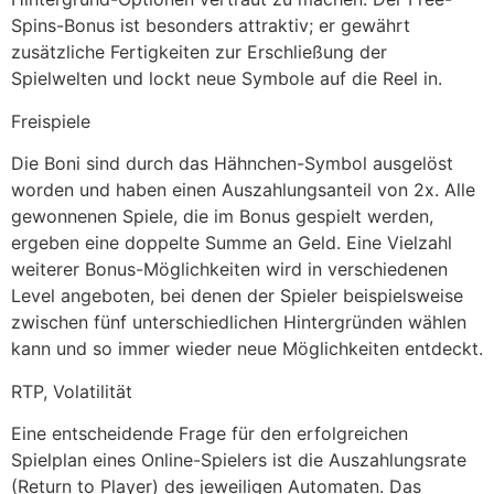
Spins-Bonus ist besonders attraktiv; er gewährt
zusätzliche Fertigkeiten zur Erschließung der
Spielwelten und lockt neue Symbole auf die Reel in.
Freispiele
Die Boni sind durch das Hähnchen-Symbol ausgelöst
worden und haben einen Auszahlungsanteil von 2x. Alle
gewonnenen Spiele, die im Bonus gespielt werden,
ergeben eine doppelte Summe an Geld. Eine Vielzahl
weiterer Bonus-Möglichkeiten wird in verschiedenen
Level angeboten, bei denen der Spieler beispielsweise
zwischen fünf unterschiedlichen Hintergründen wählen
kann und so immer wieder neue Möglichkeiten entdeckt.
RTP, Volatilität
Eine entscheidende Frage für den erfolgreichen
Spielplan eines Online-Spielers ist die Auszahlungsrate
(Return to Player) des jeweiligen Automaten. Das