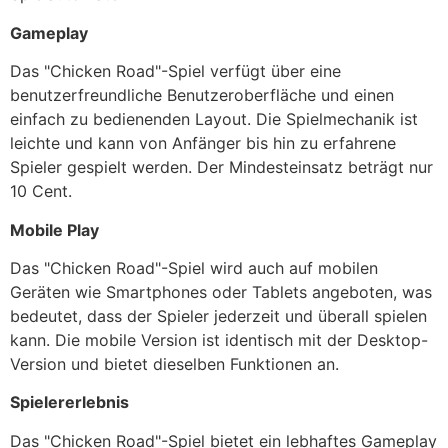
Gameplay
Das "Chicken Road"-Spiel verfügt über eine
benutzerfreundliche Benutzeroberfläche und einen
einfach zu bedienenden Layout. Die Spielmechanik ist
leichte und kann von Anfänger bis hin zu erfahrene
Spieler gespielt werden. Der Mindesteinsatz beträgt nur
10 Cent.
Mobile Play
Das "Chicken Road"-Spiel wird auch auf mobilen
Geräten wie Smartphones oder Tablets angeboten, was
bedeutet, dass der Spieler jederzeit und überall spielen
kann. Die mobile Version ist identisch mit der Desktop-
Version und bietet dieselben Funktionen an.
Spielererlebnis
Das "Chicken Road"-Spiel bietet ein lebhaftes Gameplay