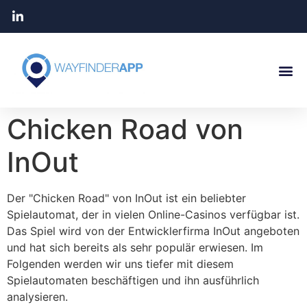
Chicken Road von
InOut
Der "Chicken Road" von InOut ist ein beliebter
Spielautomat, der in vielen Online-Casinos verfügbar ist.
Das Spiel wird von der Entwicklerfirma InOut angeboten
und hat sich bereits als sehr populär erwiesen. Im
Folgenden werden wir uns tiefer mit diesem
Spielautomaten beschäftigen und ihn ausführlich
analysieren.