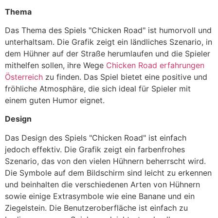
Thema
Das Thema des Spiels "Chicken Road" ist humorvoll und
unterhaltsam. Die Grafik zeigt ein ländliches Szenario, in
dem Hühner auf der Straße herumlaufen und die Spieler
mithelfen sollen, ihre Wege
Chicken Road erfahrungen
Österreich
zu finden. Das Spiel bietet eine positive und
fröhliche Atmosphäre, die sich ideal für Spieler mit
einem guten Humor eignet.
Design
Das Design des Spiels "Chicken Road" ist einfach
jedoch effektiv. Die Grafik zeigt ein farbenfrohes
Szenario, das von den vielen Hühnern beherrscht wird.
Die Symbole auf dem Bildschirm sind leicht zu erkennen
und beinhalten die verschiedenen Arten von Hühnern
sowie einige Extrasymbole wie eine Banane und ein
Ziegelstein. Die Benutzeroberfläche ist einfach zu