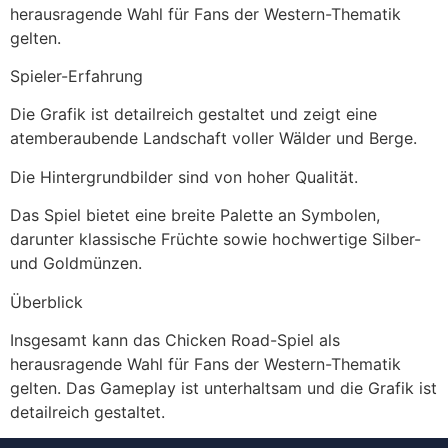
herausragende Wahl für Fans der Western-Thematik
gelten.
Spieler-Erfahrung
Die Grafik ist detailreich gestaltet und zeigt eine
atemberaubende Landschaft voller Wälder und Berge.
Die Hintergrundbilder sind von hoher Qualität.
Das Spiel bietet eine breite Palette an Symbolen,
darunter klassische Früchte sowie hochwertige Silber-
und Goldmünzen.
Überblick
Insgesamt kann das Chicken Road-Spiel als
herausragende Wahl für Fans der Western-Thematik
gelten. Das Gameplay ist unterhaltsam und die Grafik ist
detailreich gestaltet.