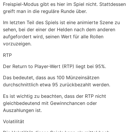
Freispiel-Modus gibt es hier im Spiel nicht. Stattdessen
greift man in die reguläre Runde über.
Im letzten Teil des Spiels ist eine animierte Szene zu
sehen, bei der einer der Helden nach dem anderen
aufgefordert wird, seinen Wert für alle Rollen
vorzuzeigen.
RTP
Der Return to Player-Wert (RTP) liegt bei 95%.
Das bedeutet, dass aus 100 Münzeinsätzen
durchschnittlich etwa 95 zurückbezahlt werden.
Es ist wichtig zu beachten, dass der RTP nicht
gleichbedeutend mit Gewinnchancen oder
Auszahlungen ist.
Volatilität