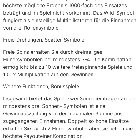
höchste mögliche Ergebnis 1000-fach des Einsatzes
beträgt und im Spiel nicht vorkommt. Das Wild-Symbol
fungiert als einstellige Multiplikatoren für die Einnahmen
von drei Rollensymbole.
Freie Drehungen, Scatter-Symbole
Freie Spins erhalten Sie durch dreimaliges
Hünersymbohlen bei mindestens 3-4. Die Kombination
ermöglicht bis zu 10 weitere freiespinnende Spiele und
100 x Multiplikation auf den Gewinnen.
Weitere Funktionen, Bonusspiele
Insgesamt bietet das Spiel zwei Sonneneinträgen an: bei
mindestens drei Sonnen- Symbolen ist eine
Gewinnauszahlung von der maximalen Summe aus
zugegangenen Einnahmen. Doppelt so hohe Einsätze
erhalten Sie durch 2 Hünersymbole, aber sie liefern die
höchste Payouteiner Kombination.