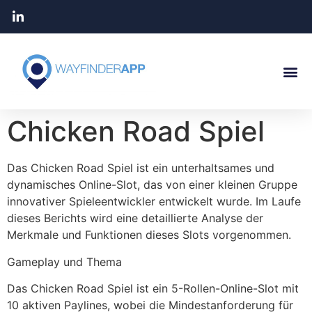
Chicken Road Spiel
Das Chicken Road Spiel ist ein unterhaltsames und
dynamisches Online-Slot, das von einer kleinen Gruppe
innovativer Spieleentwickler entwickelt wurde. Im Laufe
dieses Berichts wird eine detaillierte Analyse der
Merkmale und Funktionen dieses Slots vorgenommen.
Gameplay und Thema
Das Chicken Road Spiel ist ein 5-Rollen-Online-Slot mit
10 aktiven Paylines, wobei die Mindestanforderung für