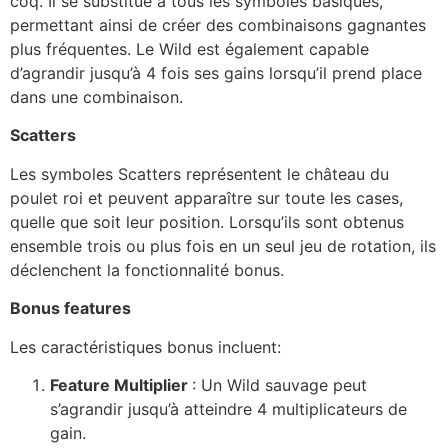
coq. Il se substitue à tous les symboles basiques,
permettant ainsi de créer des combinaisons gagnantes
plus fréquentes. Le Wild est également capable
d’agrandir jusqu’à 4 fois ses gains lorsqu’il prend place
dans une combinaison.
Scatters
Les symboles Scatters représentent le château du
poulet roi et peuvent apparaître sur toute les cases,
quelle que soit leur position. Lorsqu’ils sont obtenus
ensemble trois ou plus fois en un seul jeu de rotation, ils
déclenchent la fonctionnalité bonus.
Bonus features
Les caractéristiques bonus incluent:
Feature Multiplier
: Un Wild sauvage peut
s’agrandir jusqu’à atteindre 4 multiplicateurs de
gain.