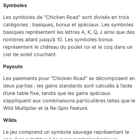
Symboles
Les symboles de "Chicken Road" sont divisés en trois
catégories : basiques, bonus et spéciaux. Les symboles
basiques représentent les lettres A, K, Q, J ainsi que des
nombres allant jusqu’à 10. Les symboles bonus
représentent le château du poulet roi et le coq dans un
ciel de soleil couchant.
Payouts
Les paiements pour "Chicken Road" se décomposent en
deux parties : les gains standards sont calculés à l’aide
d’une table fixe, tandis que les gains spéciaux
s’appliquent aux combinaisons particulières telles que le
Wild Multiplier et la Re-Spin Feature.
Wilds
Le jeu comprend un symbole sauvage représentant le