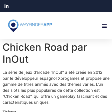
Chicken Road par
InOut
La série de jeux d’arcade "InOut" a été créée en 2012
par le développeur espagnol Xprogames et propose une
gamme de titres animés avec des thèmes variés. L’un
des slots les plus populaires de cette collection est
"Chicken Road", qui offre un gameplay fascinant et des
caractéristiques uniques.
Thème