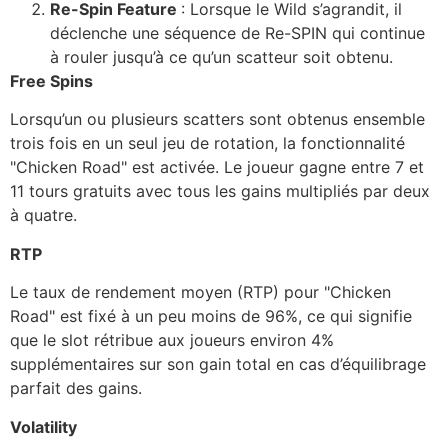
Re-Spin Feature
: Lorsque le Wild s’agrandit, il
déclenche une séquence de Re-SPIN qui continue
à rouler jusqu’à ce qu’un scatteur soit obtenu.
Free Spins
Lorsqu’un ou plusieurs scatters sont obtenus ensemble
trois fois en un seul jeu de rotation, la fonctionnalité
"Chicken Road" est activée. Le joueur gagne entre 7 et
11 tours gratuits avec tous les gains multipliés par deux
à quatre.
RTP
Le taux de rendement moyen (RTP) pour "Chicken
Road" est fixé à un peu moins de 96%, ce qui signifie
que le slot rétribue aux joueurs environ 4%
supplémentaires sur son gain total en cas d’équilibrage
parfait des gains.
Volatility