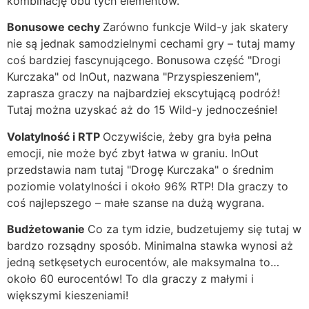
kombinację obu tych elementów.
Bonusowe cechy
Zarówno funkcje Wild-y jak skatery
nie są jednak samodzielnymi cechami gry – tutaj mamy
coś bardziej fascynującego. Bonusowa część "Drogi
Kurczaka" od InOut, nazwana "Przyspieszeniem",
zaprasza graczy na najbardziej ekscytującą podróż!
Tutaj można uzyskać aż do 15 Wild-y jednocześnie!
Volatylność i RTP
Oczywiście, żeby gra była pełna
emocji, nie może być zbyt łatwa w graniu. InOut
przedstawia nam tutaj "Drogę Kurczaka" o średnim
poziomie volatylności i około 96% RTP! Dla graczy to
coś najlepszego – małe szanse na dużą wygrana.
Budżetowanie
Co za tym idzie, budzetujemy się tutaj w
bardzo rozsądny sposób. Minimalna stawka wynosi aż
jedną setkęsetych eurocentów, ale maksymalna to…
około 60 eurocentów! To dla graczy z małymi i
większymi kieszeniami!