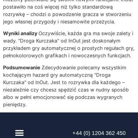
postawiło na coś więcej niż tylko standardową
rozrywkę – chodzi o powodzenie gracza w stworzeniu
jego własnej przygody i niesamowite przeżycia.
Wyniki analizy
Oczywiście, każda gra ma swoje zalety i
wady. "Droga Kurczaka" od InOut jest doskonałym
przykładem gry automatycznej o prostych regułach gry,
pełnokolorowych grafikach i nowoczesnych funkcjach.
Podsumowanie
Zdecydowanie polecamy wszystkim
kochającym hazard gry automatyczną "Droga
Kurczaka" od InOut. Jest to rozrywka dla każdego –
niezależnie czy chcesz spędzić czas w nudny sposób
albo w pełni emocjonować się podczas wygranych
pieniędzy.
+44 (0) 1204 362 450