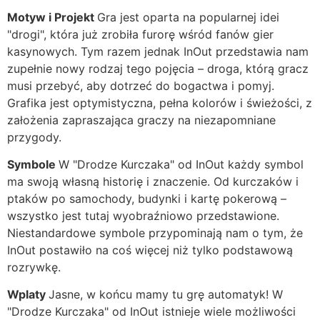
Motyw i Projekt
Gra jest oparta na popularnej idei
"drogi", która już zrobiła furorę wśród fanów gier
kasynowych. Tym razem jednak InOut przedstawia nam
zupełnie nowy rodzaj tego pojęcia – droga, którą gracz
musi przebyć, aby dotrzeć do bogactwa i pomyj.
Grafika jest optymistyczna, pełna kolorów i świeżości, z
założenia zapraszająca graczy na niezapomniane
przygody.
Symbole
W "Drodze Kurczaka" od InOut każdy symbol
ma swoją własną historię i znaczenie. Od kurczaków i
ptaków po samochody, budynki i kartę pokerową –
wszystko jest tutaj wyobraźniowo przedstawione.
Niestandardowe symbole przypominają nam o tym, że
InOut postawiło na coś więcej niż tylko podstawową
rozrywkę.
Wplaty
Jasne, w końcu mamy tu grę automatyk! W
"Drodze Kurczaka" od InOut istnieje wiele możliwości