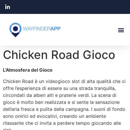
Chicken Road Gioco
L’Atmosfera del Gioco
Chicken Road è un videogioco slot di alta qualità che ci
offre l’esperienza di essere su una strada tranquilla,
circondati da alberi alti e praterie verdi. La scena di
gioco è molto ben realizzata e si sente la sensazione
dell’aria fresca e pulita della campagna. I suoni di fondo
sono onirici ed evocativi, creando un ambiente
rilassante che ci invita a perdere tempo giocando alle
slot.