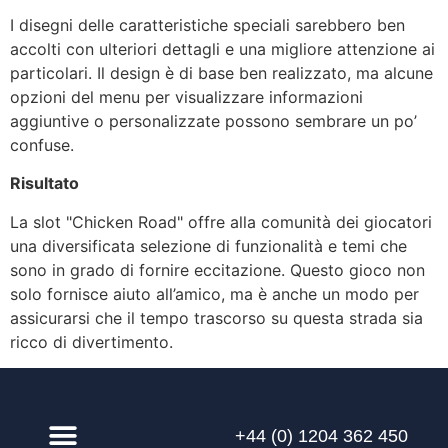
I disegni delle caratteristiche speciali sarebbero ben
accolti con ulteriori dettagli e una migliore attenzione ai
particolari. Il design è di base ben realizzato, ma alcune
opzioni del menu per visualizzare informazioni
aggiuntive o personalizzate possono sembrare un po’
confuse.
Risultato
La slot "Chicken Road" offre alla comunità dei giocatori
una diversificata selezione di funzionalità e temi che
sono in grado di fornire eccitazione. Questo gioco non
solo fornisce aiuto all’amico, ma è anche un modo per
assicurarsi che il tempo trascorso su questa strada sia
ricco di divertimento.
+44 (0) 1204 362 450