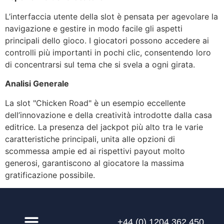
L’interfaccia utente della slot è pensata per agevolare la
navigazione e gestire in modo facile gli aspetti
principali dello gioco. I giocatori possono accedere ai
controlli più importanti in pochi clic, consentendo loro
di concentrarsi sul tema che si svela a ogni girata.
Analisi Generale
La slot "Chicken Road" è un esempio eccellente
dell’innovazione e della creatività introdotte dalla casa
editrice. La presenza del jackpot più alto tra le varie
caratteristiche principali, unita alle opzioni di
scommessa ampie ed ai rispettivi payout molto
generosi, garantiscono al giocatore la massima
gratificazione possibile.
+44 (0) 1204 362 450