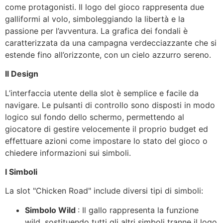
come protagonisti. Il logo del gioco rappresenta due
galliformi al volo, simboleggiando la libertà e la
passione per l’avventura. La grafica dei fondali è
caratterizzata da una campagna verdecciazzante che si
estende fino all’orizzonte, con un cielo azzurro sereno.
Il Design
L’interfaccia utente della slot è semplice e facile da
navigare. Le pulsanti di controllo sono disposti in modo
logico sul fondo dello schermo, permettendo al
giocatore di gestire velocemente il proprio budget ed
effettuare azioni come impostare lo stato del gioco o
chiedere informazioni sui simboli.
I Simboli
La slot "Chicken Road" include diversi tipi di simboli:
Simbolo Wild
: Il gallo rappresenta la funzione
wild, sostituendo tutti gli altri simboli tranne il logo