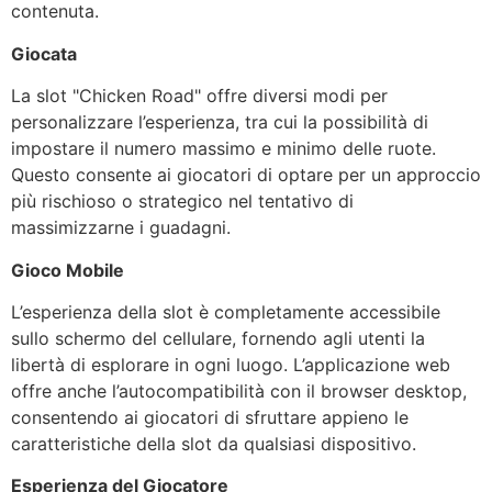
contenuta.
Giocata
La slot "Chicken Road" offre diversi modi per
personalizzare l’esperienza, tra cui la possibilità di
impostare il numero massimo e minimo delle ruote.
Questo consente ai giocatori di optare per un approccio
più rischioso o strategico nel tentativo di
massimizzarne i guadagni.
Gioco Mobile
L’esperienza della slot è completamente accessibile
sullo schermo del cellulare, fornendo agli utenti la
libertà di esplorare in ogni luogo. L’applicazione web
offre anche l’autocompatibilità con il browser desktop,
consentendo ai giocatori di sfruttare appieno le
caratteristiche della slot da qualsiasi dispositivo.
Esperienza del Giocatore