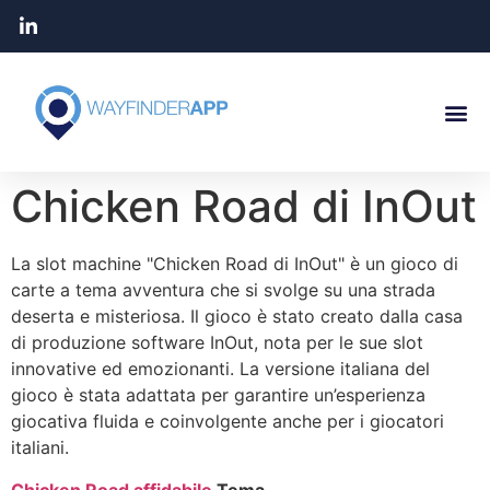
Chicken Road di InOut
La slot machine "Chicken Road di InOut" è un gioco di
carte a tema avventura che si svolge su una strada
deserta e misteriosa. Il gioco è stato creato dalla casa
di produzione software InOut, nota per le sue slot
innovative ed emozionanti. La versione italiana del
gioco è stata adattata per garantire un’esperienza
giocativa fluida e coinvolgente anche per i giocatori
italiani.
Chicken Road affidabile
Tema