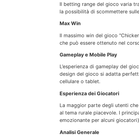
Il betting range del gioco varia tra
la possibilità di scommettere sull
Max Win
Il massimo win del gioco "Chicken
che può essere ottenuto nel corso 
Gameplay e Mobile Play
L’esperienza di gameplay del gioco
design del gioco si adatta perfet
cellulare o tablet.
Esperienza dei Giocatori
La maggior parte degli utenti che 
al tema rurale piacevole. I princi
emozionante per alcuni giocatori) e
Analisi Generale