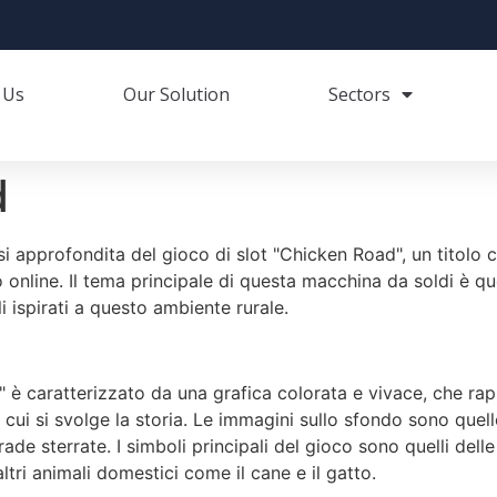
 Us
Our Solution
Sectors
d
si approfondita del gioco di slot "Chicken Road", un titolo
ò online. Il tema principale di questa macchina da soldi è qu
ispirati a questo ambiente rurale.
" è caratterizzato da una grafica colorata e vivace, che r
 cui si svolge la storia. Le immagini sullo sfondo sono quell
rade sterrate. I simboli principali del gioco sono quelli dell
ltri animali domestici come il cane e il gatto.