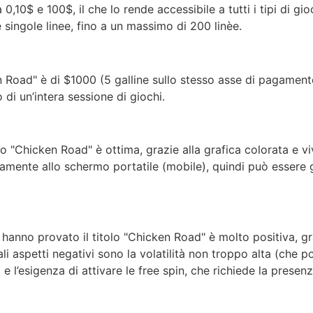
 0,10$ e 100$, il che lo rende accessibile a tutti i tipi di gi
e singole linee, fino a un massimo di 200 linèe.
 Road" è di $1000 (5 galline sullo stesso asse di pagamento
di un’intera sessione di giochi.
 "Chicken Road" è ottima, grazie alla grafica colorata e viva
tamente allo schermo portatile (mobile), quindi può essere 
hanno provato il titolo "Chicken Road" è molto positiva, gr
pali aspetti negativi sono la volatilità non troppo alta (che
 l’esigenza di attivare le free spin, che richiede la presenz