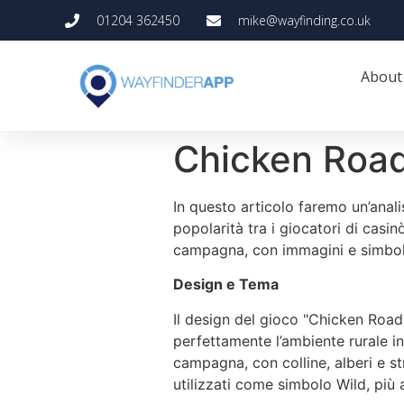
01204 362450
mike@wayfinding.co.uk
About
Chicken Roa
In questo articolo faremo un’anali
popolarità tra i giocatori di casin
campagna, con immagini e simboli 
Design e Tema
Il design del gioco "Chicken Road
perfettamente l’ambiente rurale in
campagna, con colline, alberi e st
utilizzati come simbolo Wild, più a