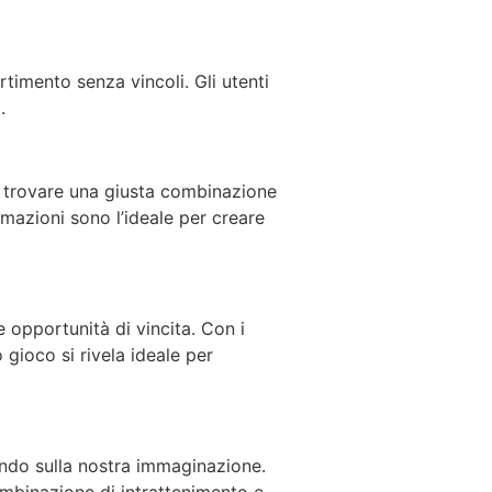
rtimento senza vincoli. Gli utenti
.
a trovare una giusta combinazione
imazioni sono l’ideale per creare
 opportunità di vincita. Con i
 gioco si rivela ideale per
fondo sulla nostra immaginazione.
ombinazione di intrattenimento e