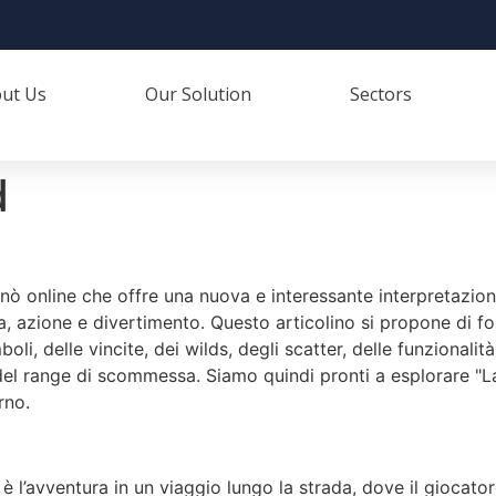
ut Us
Our Solution
Sectors
d
nò online che offre una nuova e interessante interpretazione
 azione e divertimento. Questo articolino si propone di for
li, delle vincite, dei wilds, degli scatter, delle funzionalità
e del range di scommessa. Siamo quindi pronti a esplorare "La
rno.
 è l’avventura in un viaggio lungo la strada, dove il giocat