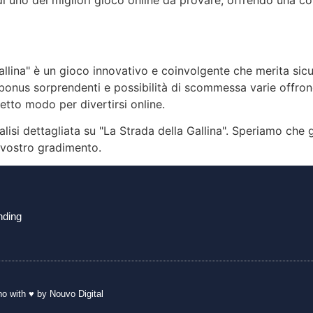
allina" è un gioco innovativo e coinvolgente che merita sicu
tà bonus sorprendenti e possibilità di scommessa varie offr
etto modo per divertirsi online.
lisi dettagliata su "La Strada della Gallina". Speriamo che gl
i vostro gradimento.
nding
no
with ♥ by Nouvo Digital