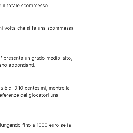
te il totale scommesso.
gni volta che si fa una scommessa
ad" presenta un grado medio-alto,
meno abbondanti.
ma è di 0,10 centesimi, mentre la
eferenze dei giocatori una
giungendo fino a 1000 euro se la