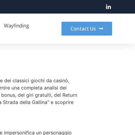
Wayfinding
Contact Us
 dei classici giochi da casinò,
nire una completa analisi del
 bonus, dei giri gratuiti, del Return
 Strada della Gallina" e scoprire
ore impersonifica un personaggio