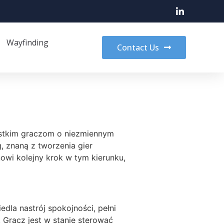
Wayfinding
Contact Us
ystkim graczom o niezmiennym
, znaną z tworzenia gier
owi kolejny krok w tym kierunku,
dla nastrój spokojności, pełni
 Gracz jest w stanie sterować