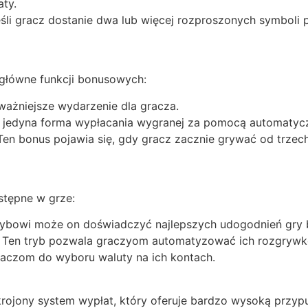
ty.
eśli gracz dostanie dwa lub więcej rozproszonych symboli
 główne funkcji bonusowych:
ajważniejsze wydarzenie dla gracza.
to jedyna forma wypłacania wygranej za pomocą automatyc
 Ten bonus pojawia się, gdy gracz zacznie grywać od trzech
stępne w grze:
trybowi może on doświadczyć najlepszych udogodnień gry 
: Ten tryb pozwala graczyom automatyzować ich rozgrywk
graczom do wyboru waluty na ich kontach.
rojony system wypłat, który oferuje bardzo wysoką przyp