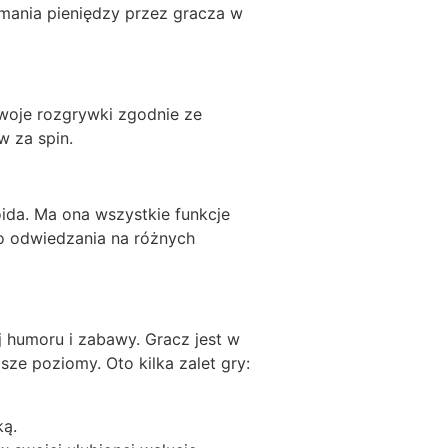
ymania pieniędzy przez gracza w
woje rozgrywki zgodnie ze
w za spin.
oida. Ma ona wszystkie funkcje
o odwiedzania na różnych
j humoru i zabawy. Gracz jest w
ze poziomy. Oto kilka zalet gry:
ką.