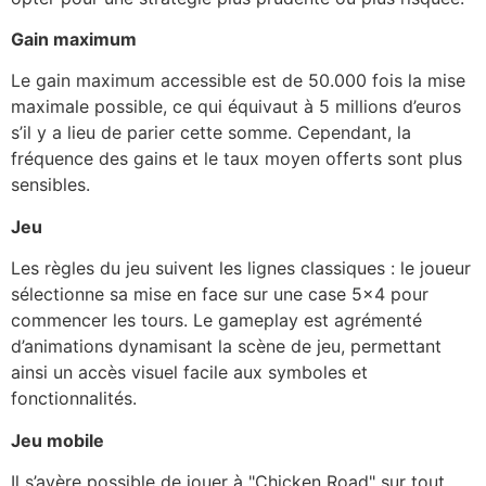
Gain maximum
Le gain maximum accessible est de 50.000 fois la mise
maximale possible, ce qui équivaut à 5 millions d’euros
s’il y a lieu de parier cette somme. Cependant, la
fréquence des gains et le taux moyen offerts sont plus
sensibles.
Jeu
Les règles du jeu suivent les lignes classiques : le joueur
sélectionne sa mise en face sur une case 5×4 pour
commencer les tours. Le gameplay est agrémenté
d’animations dynamisant la scène de jeu, permettant
ainsi un accès visuel facile aux symboles et
fonctionnalités.
Jeu mobile
Il s’avère possible de jouer à "Chicken Road" sur tout