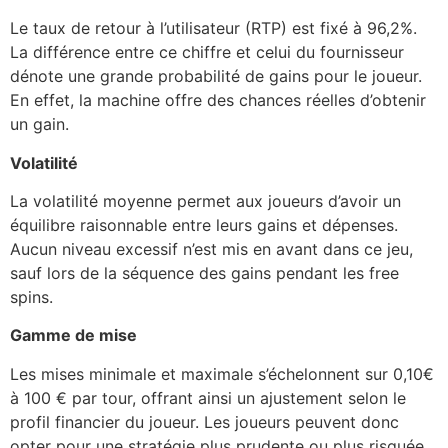
Le taux de retour à l’utilisateur (RTP) est fixé à 96,2%.
La différence entre ce chiffre et celui du fournisseur
dénote une grande probabilité de gains pour le joueur.
En effet, la machine offre des chances réelles d’obtenir
un gain.
Volatilité
La volatilité moyenne permet aux joueurs d’avoir un
équilibre raisonnable entre leurs gains et dépenses.
Aucun niveau excessif n’est mis en avant dans ce jeu,
sauf lors de la séquence des gains pendant les free
spins.
Gamme de mise
Les mises minimale et maximale s’échelonnent sur 0,10€
à 100 € par tour, offrant ainsi un ajustement selon le
profil financier du joueur. Les joueurs peuvent donc
opter pour une stratégie plus prudente ou plus risquée.