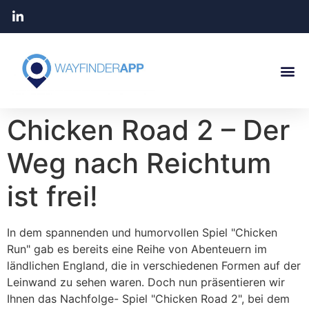
Chicken Road 2 – Der
Weg nach Reichtum
ist frei!
In dem spannenden und humorvollen Spiel "Chicken
Run" gab es bereits eine Reihe von Abenteuern im
ländlichen England, die in verschiedenen Formen auf der
Leinwand zu sehen waren. Doch nun präsentieren wir
Ihnen das Nachfolge- Spiel "Chicken Road 2", bei dem