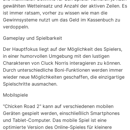
gewählten Wetteinsatz und Anzahl der aktiven Zeilen. Es
ist immer ratsam, vorher zu wissen wie man die
Gewinnsysteme nutzt um das Geld im Kassenbuch zu
verdoppeln.
Gameplay und Spielbarkeit
Der Hauptfokus liegt auf der Möglichkeit des Spielers,
in einer humorvollen Umgebung mit den lustigen
Charakteren von Cluck Norris interagieren zu können.
Durch unterschiedliche Boni-Funktionen werden immer
wieder neue Möglichkeiten geschaffen, die einzigartige
Spielschritte ausmachen.
Mobilspiele
"Chicken Road 2" kann auf verschiedenen mobilen
Geräten gespielt werden, einschließlich Smartphones
und Tablet-Computer. Das mobile Spiel ist eine
optimierte Version des Online-Spieles für kleinere