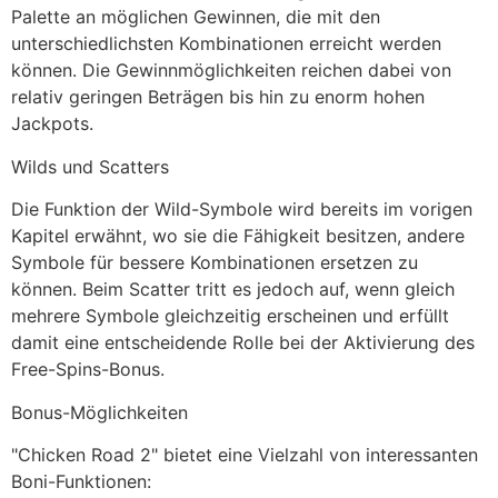
Palette an möglichen Gewinnen, die mit den
unterschiedlichsten Kombinationen erreicht werden
können. Die Gewinnmöglichkeiten reichen dabei von
relativ geringen Beträgen bis hin zu enorm hohen
Jackpots.
Wilds und Scatters
Die Funktion der Wild-Symbole wird bereits im vorigen
Kapitel erwähnt, wo sie die Fähigkeit besitzen, andere
Symbole für bessere Kombinationen ersetzen zu
können. Beim Scatter tritt es jedoch auf, wenn gleich
mehrere Symbole gleichzeitig erscheinen und erfüllt
damit eine entscheidende Rolle bei der Aktivierung des
Free-Spins-Bonus.
Bonus-Möglichkeiten
"Chicken Road 2" bietet eine Vielzahl von interessanten
Boni-Funktionen: