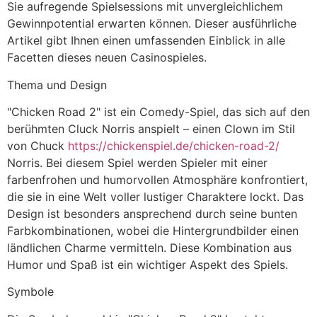
Sie aufregende Spielsessions mit unvergleichlichem
Gewinnpotential erwarten können. Dieser ausführliche
Artikel gibt Ihnen einen umfassenden Einblick in alle
Facetten dieses neuen Casinospieles.
Thema und Design
"Chicken Road 2" ist ein Comedy-Spiel, das sich auf den
berühmten Cluck Norris anspielt – einen Clown im Stil
von Chuck
https://chickenspiel.de/chicken-road-2/
Norris. Bei diesem Spiel werden Spieler mit einer
farbenfrohen und humorvollen Atmosphäre konfrontiert,
die sie in eine Welt voller lustiger Charaktere lockt. Das
Design ist besonders ansprechend durch seine bunten
Farbkombinationen, wobei die Hintergrundbilder einen
ländlichen Charme vermitteln. Diese Kombination aus
Humor und Spaß ist ein wichtiger Aspekt des Spiels.
Symbole