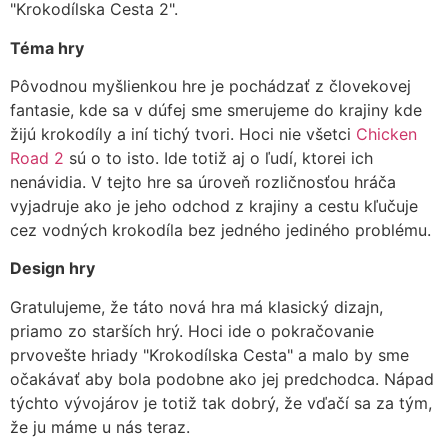
"Krokodílska Cesta 2".
Téma hry
Pôvodnou myšlienkou hre je pochádzať z človekovej
fantasie, kde sa v dúfej sme smerujeme do krajiny kde
žijú krokodíly a iní tichý tvori. Hoci nie všetci
Chicken
Road 2
sú o to isto. Ide totiž aj o ľudí, ktorei ich
nenávidia. V tejto hre sa úroveň rozličnosťou hráča
vyjadruje ako je jeho odchod z krajiny a cestu kľučuje
cez vodných krokodíla bez jedného jediného problému.
Design hry
Gratulujeme, že táto nová hra má klasický dizajn,
priamo zo starších hrý. Hoci ide o pokračovanie
prvovešte hriady "Krokodílska Cesta" a malo by sme
očakávať aby bola podobne ako jej predchodca. Nápad
týchto vývojárov je totiž tak dobrý, že vďačí sa za tým,
že ju máme u nás teraz.