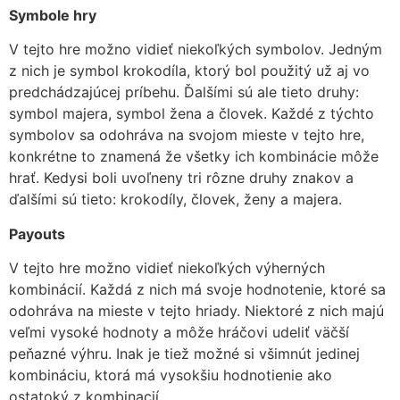
Symbole hry
V tejto hre možno vidieť niekoľkých symbolov. Jedným
z nich je symbol krokodíla, ktorý bol použitý už aj vo
predchádzajúcej príbehu. Ďalšími sú ale tieto druhy:
symbol majera, symbol žena a človek. Každé z týchto
symbolov sa odohráva na svojom mieste v tejto hre,
konkrétne to znamená že všetky ich kombinácie môže
hrať. Kedysi boli uvoľneny tri rôzne druhy znakov a
ďalšími sú tieto: krokodíly, človek, ženy a majera.
Payouts
V tejto hre možno vidieť niekoľkých výherných
kombinácií. Každá z nich má svoje hodnotenie, ktoré sa
odohráva na mieste v tejto hriady. Niektoré z nich majú
veľmi vysoké hodnoty a môže hráčovi udeliť väčší
peňazné výhru. Inak je tiež možné si všimnút jedinej
kombináciu, ktorá má vysokšiu hodnotienie ako
ostatoký z kombinacií.