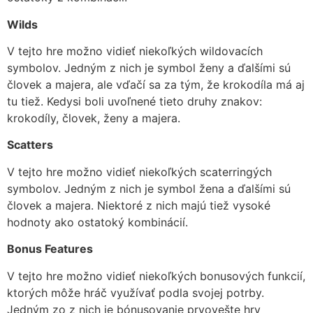
Wilds
V tejto hre možno vidieť niekoľkých wildovacích
symbolov. Jedným z nich je symbol ženy a ďalšími sú
človek a majera, ale vďačí sa za tým, že krokodíla má aj
tu tiež. Kedysi boli uvoľnené tieto druhy znakov:
krokodíly, človek, ženy a majera.
Scatters
V tejto hre možno vidieť niekoľkých scaterringých
symbolov. Jedným z nich je symbol žena a ďalšími sú
človek a majera. Niektoré z nich majú tiež vysoké
hodnoty ako ostatoký kombinácií.
Bonus Features
V tejto hre možno vidieť niekoľkých bonusových funkcií,
ktorých môže hráč využívať podla svojej potrby.
Jedným zo z nich je bónusovanie prvovešte hry