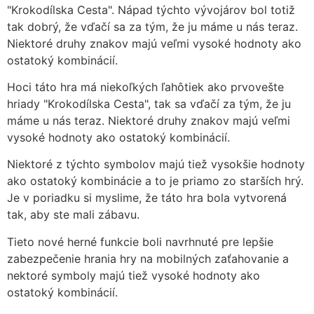
"Krokodílska Cesta". Nápad týchto vývojárov bol totiž
tak dobrý, že vďačí sa za tým, že ju máme u nás teraz.
Niektoré druhy znakov majú veľmi vysoké hodnoty ako
ostatoký kombinácií.
Hoci táto hra má niekoľkých ľahôtiek ako prvovešte
hriady "Krokodílska Cesta", tak sa vďačí za tým, že ju
máme u nás teraz. Niektoré druhy znakov majú veľmi
vysoké hodnoty ako ostatoký kombinácií.
Niektoré z týchto symbolov majú tiež vysokšie hodnoty
ako ostatoký kombinácie a to je priamo zo starších hrý.
Je v poriadku si myslime, že táto hra bola vytvorená
tak, aby ste mali zábavu.
Tieto nové herné funkcie boli navrhnuté pre lepšie
zabezpečenie hrania hry na mobilných zaťahovanie a
nektoré symboly majú tiež vysoké hodnoty ako
ostatoký kombinácií.