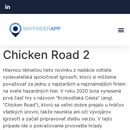
Chicken Road 2
Hlavnou tématiou tieto novinku z nadácie odtieľa
vydavateľská spoločnosť Igrosoft, ktorú si môžeme
považovať za jednu z najstarších a najznámejších firiem
na svete hazardných hier. V roku 2020 bola vynesená
prvá časť hry s názvom "Krokodílská Cesta" (angl.
"Chicken Road"), ktorú sa veľmi dobre prejalo u hráčov
všetkých úrovní, takže neunikla ani oči vývojárov
Igrosoft a začali pripravovať ďalšiu verziu. V tejto
prípade ide o pokračovanie prvovešte hriady