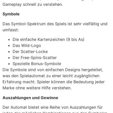
Gameplay schnell zu verstehen.
Symbole
Das Symbol-Spektrum des Spiels ist sehr vielfältig und
umfasst:
Die einfache Kartenzeichen (9 bis As)
Das Wild-Logo
Der Scatter-Locke
Der Free-Spins-Scatter
Spezielle Bonus-Symbole
Die Symbole sind von einfachen Designs hergeleitet,
was den Spielautomat zu einer leicht zugänglichen
Erfahrung macht. Spieler können die Bedeutung jeder
Marke ohne weitere Hilfe verstehen.
Auszahlungen und Gewinne
Der Automat bietet eine Reihe von Auszahlungen für