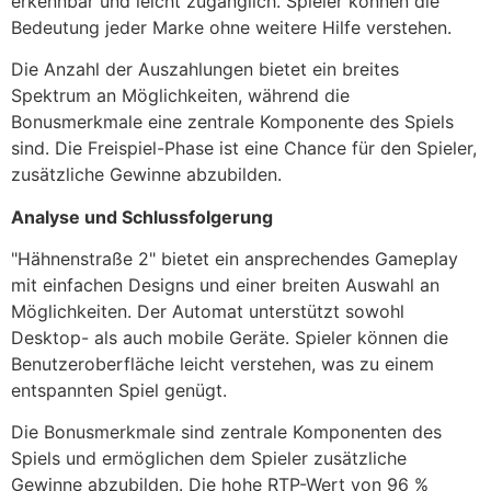
erkennbar und leicht zugänglich. Spieler können die
Bedeutung jeder Marke ohne weitere Hilfe verstehen.
Die Anzahl der Auszahlungen bietet ein breites
Spektrum an Möglichkeiten, während die
Bonusmerkmale eine zentrale Komponente des Spiels
sind. Die Freispiel-Phase ist eine Chance für den Spieler,
zusätzliche Gewinne abzubilden.
Analyse und Schlussfolgerung
"Hähnenstraße 2" bietet ein ansprechendes Gameplay
mit einfachen Designs und einer breiten Auswahl an
Möglichkeiten. Der Automat unterstützt sowohl
Desktop- als auch mobile Geräte. Spieler können die
Benutzeroberfläche leicht verstehen, was zu einem
entspannten Spiel genügt.
Die Bonusmerkmale sind zentrale Komponenten des
Spiels und ermöglichen dem Spieler zusätzliche
Gewinne abzubilden. Die hohe RTP-Wert von 96 %