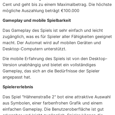
Cent und geht bis zu einem Maximalbetrag. Die höchste
mögliche Auszahlung beträgt €100.000
Gameplay und mobile Spielbarkeit
Das Gameplay des Spiels ist sehr einfach und leicht
zugänglich, was es für Spieler aller Fähigkeiten geeignet
macht. Der Automat wird auf mobilen Geräten und
Desktop-Computern unterstützt.
Die mobile Erfahrung des Spiels ist von den Desktop-
Version unabhängig und bietet ein vollständiges
Gameplay, das sich an die Bedürfnisse der Spieler
angepasst hat.
Spielererlebnis
Das Spiel "Hähnenstraße 2" bot eine attraktive Auswahl
aus Symbolen, einer farbenfrohen Grafik und einem
einfachen Gameplay. Die Benutzeroberfläche ist gut