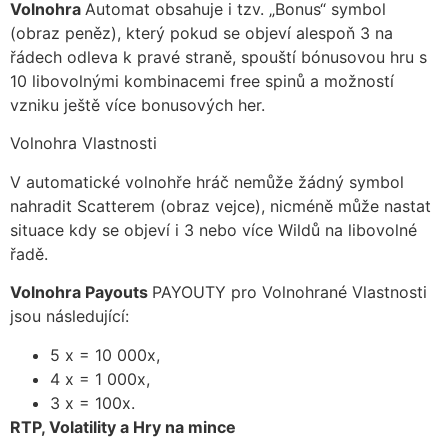
Volnohra
Automat obsahuje i tzv. „Bonus“ symbol
(obraz peněz), který pokud se objeví alespoň 3 na
řádech odleva k pravé straně, spouští bónusovou hru s
10 libovolnými kombinacemi free spinů a možností
vzniku ještě více bonusových her.
Volnohra Vlastnosti
V automatické volnohře hráč nemůže žádný symbol
nahradit Scatterem (obraz vejce), nicméně může nastat
situace kdy se objeví i 3 nebo více Wildů na libovolné
řadě.
Volnohra Payouts
PAYOUTY pro Volnohrané Vlastnosti
jsou následující:
5 x = 10 000x,
4 x = 1 000x,
3 x = 100x.
RTP, Volatility a Hry na mince