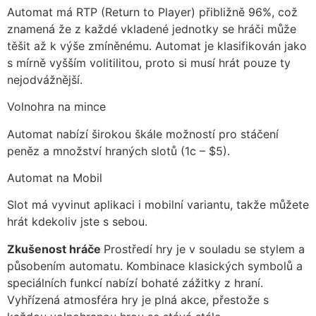
Automat má RTP (Return to Player) přibližně 96%, což
znamená že z každé vkladené jednotky se hráči může
těšit až k výše zmíněnému. Automat je klasifikován jako
s mírně vyšším volitilitou, proto si musí hrát pouze ty
nejodvážnější.
Volnohra na mince
Automat nabízí širokou škále možností pro stáčení
peněz a množství hraných slotů (1c – $5).
Automat na Mobil
Slot má vyvinut aplikaci i mobilní variantu, takže můžete
hrát kdekoliv jste s sebou.
Zkušenost hráče
Prostředí hry je v souladu se stylem a
působením automatu. Kombinace klasických symbolů a
speciálních funkcí nabízí bohaté zážitky z hraní.
Vyhřízená atmosféra hry je plná akce, přestože s