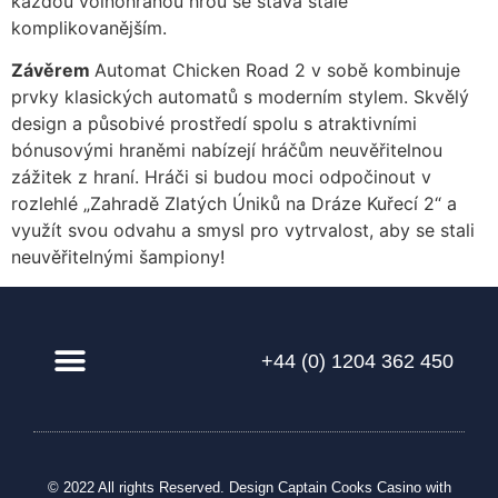
každou volnohranou hrou se stává stále
komplikovanějším.
Závěrem
Automat Chicken Road 2 v sobě kombinuje
prvky klasických automatů s moderním stylem. Skvělý
design a působivé prostředí spolu s atraktivními
bónusovými hraněmi nabízejí hráčům neuvěřitelnou
zážitek z hraní. Hráči si budou moci odpočinout v
rozlehlé „Zahradě Zlatých Úniků na Dráze Kuřecí 2“ a
využít svou odvahu a smysl pro vytrvalost, aby se stali
neuvěřitelnými šampiony!
+44 (0) 1204 362 450
© 2022 All rights Reserved. Design
Captain Cooks Casino
with