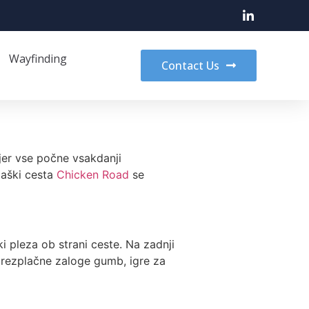
Wayfinding
Contact Us
jer vse počne vsakdanji
zaški cesta
Chicken Road
se
i pleza ob strani ceste. Na zadnji
brezplačne zaloge gumb, igre za