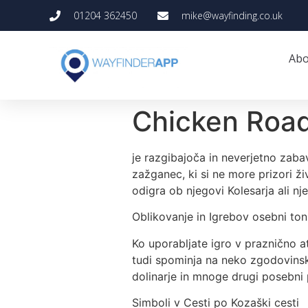
01204 362450
mike@wayfinding.co.uk
Abo
Chicken Roa
je razgibajoča in neverjetno zaba
zažganec, ki si ne more prizori ži
odigra ob njegovi Kolesarja ali nj
Oblikovanje in Igrebov osebni ton
Ko uporabljate igro v praznično at
tudi spominja na neko zgodovinsk
dolinarje in mnoge drugi posebni p
Simboli v Cesti po Kozaški cesti