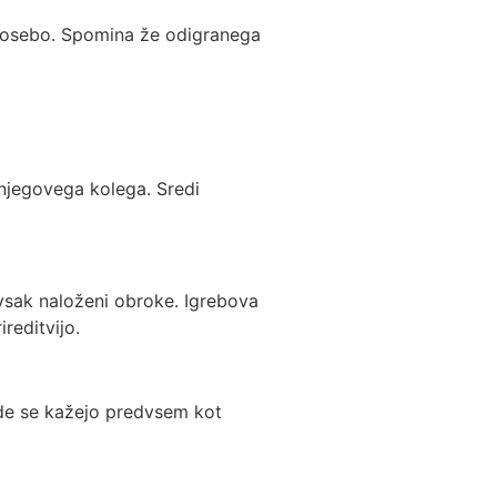
o osebo. Spomina že odigranega
j njegovega kolega. Sredi
vsak naloženi obroke. Igrebova
reditvijo.
de se kažejo predvsem kot