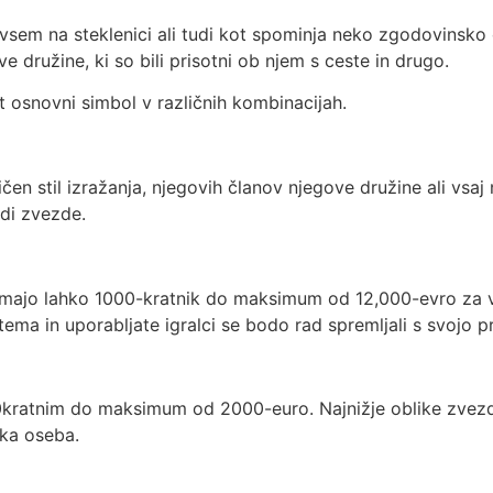
vsem na steklenici ali tudi kot spominja neko zgodovinsk
ove družine, ki so bili prisotni ob njem s ceste in drugo.
 osnovni simbol v različnih kombinacijah.
čen stil izražanja, njegovih članov njegove družine ali vsa
udi zvezde.
sa imajo lahko 1000-kratnik do maksimum od 12,000-evro za 
tema in uporabljate igralci se bodo rad spremljali s svojo pri
00kratnim do maksimum od 2000-euro. Najnižje oblike zvez
ška oseba.