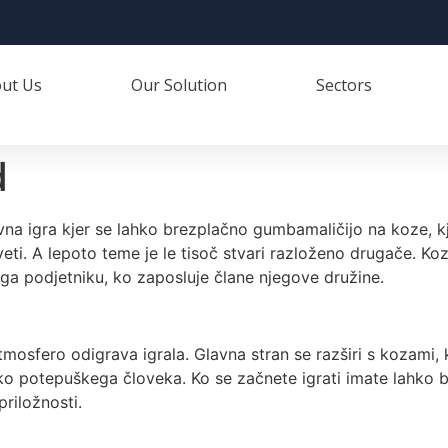
ut Us
Our Solution
Sectors
d
vna igra kjer se lahko brezplačno gumbamaličijo na koze, k
veti. A lepoto teme je le tisoč stvari razloženo drugače. Ko
ega podjetniku, ko zaposluje člane njegove družine.
mosfero odigrava igrala. Glavna stran se razširi s kozami, k
o potepuškega človeka. Ko se začnete igrati imate lahko 
riložnosti.