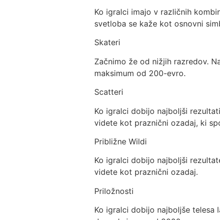
Ko igralci imajo v različnih kom
svetloba se kaže kot osnovni simbo
Skateri
Začnimo že od nižjih razredov. Na
maksimum od 200-evro.
Scatteri
Ko igralci dobijo najboljši rezul
videte kot praznični ozadaj, ki s
Približne Wildi
Ko igralci dobijo najboljši rezu
videte kot praznični ozadaj.
Priložnosti
Ko igralci dobijo najboljše teles