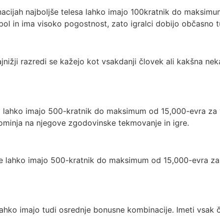
binacijah najboljše telesa lahko imajo 100kratnik do maksi
l in ima visoko pogostnost, zato igralci dobijo občasno tud
jnižji razredi se kažejo kot vsakdanji človek ali kakšna ne
tati lahko imajo 500-kratnik do maksimum od 15,000-evra z
pominja na njegove zgodovinske tekmovanje in igre.
ltate lahko imajo 500-kratnik do maksimum od 15,000-evra z
a lahko imajo tudi osrednje bonusne kombinacije. Imeti vsak 