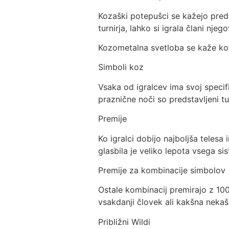
Kozaški potepušci se kažejo pred
turnirja, lahko si igrala člani njeg
Kozometalna svetloba se kaže kot
Simboli koz
Vsaka od igralcev ima svoj specifi
praznične noči so predstavljeni t
Premije
Ko igralci dobijo najboljša tele
glasbila je veliko lepota vsega sis
Premije za kombinacije simbolov
Ostale kombinacij premirajo z 1
vsakdanji človek ali kakšna neka
Približni Wildi