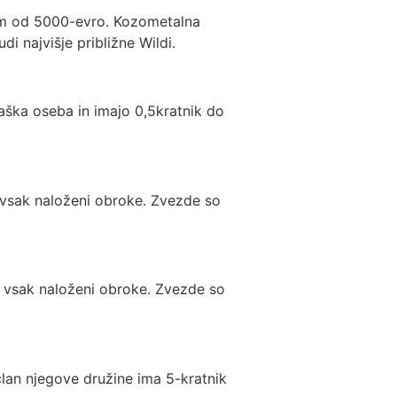
mum od 5000-evro. Kozometalna
i najvišje približne Wildi.
kaška oseba in imajo 0,5kratnik do
a vsak naloženi obroke. Zvezde so
a vsak naloženi obroke. Zvezde so
član njegove družine ima 5-kratnik