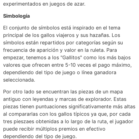
experimentados en juegos de azar.
Simbología
El conjunto de símbolos está inspirado en el tema
principal de los gallos viajeros y sus hazañas. Los
símbolos están repartidos por categorías según su
frecuencia de aparición y valor en la ruleta. Para
empezar, tenemos a los "Gallitos" como los más bajos
valores que ofrecen entre 5-10 veces el pago máximo,
dependiendo del tipo de juego o línea ganadora
seleccionada.
Por otro lado se encuentran las piezas de un mapa
antiguo con leyendas y marcas de explorador. Estas
piezas tienen puntuaciones significativamente más altas
al compararlas con los gallos típicos ya que, por cada
tres pieszaes obtenidas a lo largo de la ruta, el jugador
puede recibir múltiplos premios en efectivo
dependiendo del tipo de juego.