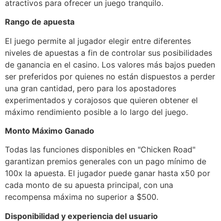
atractivos para ofrecer un juego tranquilo.
Rango de apuesta
El juego permite al jugador elegir entre diferentes
niveles de apuestas a fin de controlar sus posibilidades
de ganancia en el casino. Los valores más bajos pueden
ser preferidos por quienes no están dispuestos a perder
una gran cantidad, pero para los apostadores
experimentados y corajosos que quieren obtener el
máximo rendimiento posible a lo largo del juego.
Monto Máximo Ganado
Todas las funciones disponibles en "Chicken Road"
garantizan premios generales con un pago mínimo de
100x la apuesta. El jugador puede ganar hasta x50 por
cada monto de su apuesta principal, con una
recompensa máxima no superior a $500.
Disponibilidad y experiencia del usuario