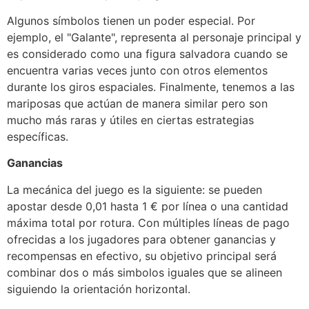
Algunos símbolos tienen un poder especial. Por
ejemplo, el "Galante", representa al personaje principal y
es considerado como una figura salvadora cuando se
encuentra varias veces junto con otros elementos
durante los giros espaciales. Finalmente, tenemos a las
mariposas que actúan de manera similar pero son
mucho más raras y útiles en ciertas estrategias
específicas.
Ganancias
La mecánica del juego es la siguiente: se pueden
apostar desde 0,01 hasta 1 € por línea o una cantidad
máxima total por rotura. Con múltiples líneas de pago
ofrecidas a los jugadores para obtener ganancias y
recompensas en efectivo, su objetivo principal será
combinar dos o más simbolos iguales que se alineen
siguiendo la orientación horizontal.