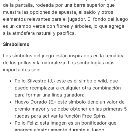
de la pantalla, rodeada por una barra superior que
muestra las opciones de apuesta, el saldo y otros
elementos relevantes para el jugador. El fondo del juego
es un campo verde con flores y árboles, lo que agrega
a la atmósfera natural y pacífica.
Simbolismo
Los símbolos del juego están inspirados en la temática
de los pollos y la naturaleza. Los simbologías más
importantes son:
Pollo Silvestre (J): este es el símbolo wild, que
puede reemplazar a cualquier otra combinación
para formar una línea ganadora.
Huevo Dorado (E): este símbolo tiene un valor de
premio mayor y se debe obtener en las primeras 5
ruedas para activar la función Free Spins.
Pollo Feliz: esta imagen es un bonificador que
aparece aleatoriamente durante el juego,