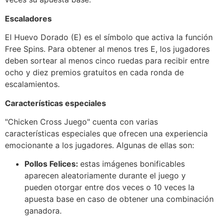
Escaladores
El Huevo Dorado (E) es el símbolo que activa la función
Free Spins. Para obtener al menos tres E, los jugadores
deben sortear al menos cinco ruedas para recibir entre
ocho y diez premios gratuitos en cada ronda de
escalamientos.
Características especiales
"Chicken Cross Juego" cuenta con varias
características especiales que ofrecen una experiencia
emocionante a los jugadores. Algunas de ellas son:
Pollos Felices:
estas imágenes bonificables
aparecen aleatoriamente durante el juego y
pueden otorgar entre dos veces o 10 veces la
apuesta base en caso de obtener una combinación
ganadora.