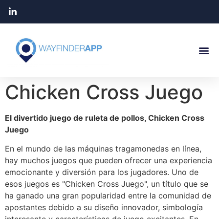
Chicken Cross Juego
El divertido juego de ruleta de pollos, Chicken Cross
Juego
En el mundo de las máquinas tragamonedas en línea,
hay muchos juegos que pueden ofrecer una experiencia
emocionante y diversión para los jugadores. Uno de
esos juegos es "Chicken Cross Juego", un título que se
ha ganado una gran popularidad entre la comunidad de
apostantes debido a su diseño innovador, simbología
interesante y características de juego excitantes. En