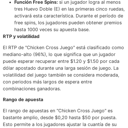
Función Free Spins:
si un jugador logra al menos
tres Huevo Doble (E) en las primeras cinco ruedas,
activará esta característica. Durante el período de
free spins, los jugadores pueden obtener premios
hasta 1000 veces su apuesta base.
RTP y volatilidad
El RTP de "Chicken Cross Juego" está clasificado como
mediano-alto (96%), lo que significa que un jugador
puede esperar recuperar entre $1.20 y $1.50 por cada
dólar apostado durante una larga sesión de juego. La
volatilidad del juego también se considera moderada,
con periodos más largos de espera entre
combinaciones ganadoras.
Rango de apuesta
El rango de apuestas en "Chicken Cross Juego" es
bastante amplio, desde $0,20 hasta $50 por puesta.
Esto permite a los jugadores ajustar la cuantía de su