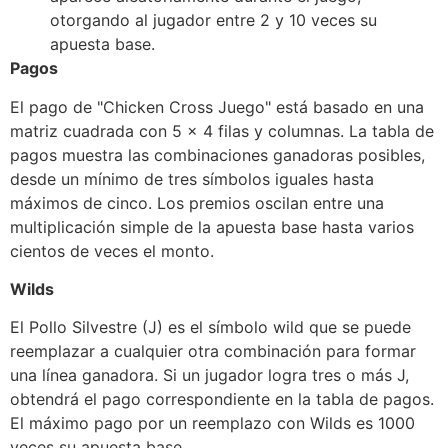
otorgando al jugador entre 2 y 10 veces su
apuesta base.
Pagos
El pago de "Chicken Cross Juego" está basado en una
matriz cuadrada con 5 x 4 filas y columnas. La tabla de
pagos muestra las combinaciones ganadoras posibles,
desde un mínimo de tres símbolos iguales hasta
máximos de cinco. Los premios oscilan entre una
multiplicación simple de la apuesta base hasta varios
cientos de veces el monto.
Wilds
El Pollo Silvestre (J) es el símbolo wild que se puede
reemplazar a cualquier otra combinación para formar
una línea ganadora. Si un jugador logra tres o más J,
obtendrá el pago correspondiente en la tabla de pagos.
El máximo pago por un reemplazo con Wilds es 1000
veces su apuesta base.