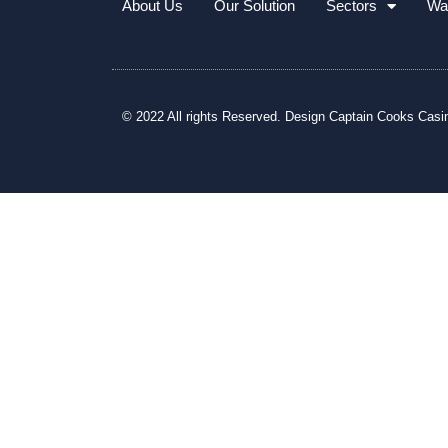
About Us
Our Solution
Sectors
Wa
© 2022 All rights Reserved. Design
Captain Cooks Casi