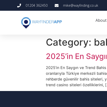
01204 362450
mike@wayfinding.co.uk
About
Category:
ba
2025’in En Saygı
2025’in En Saygın ve Trend Bahis 
oranlarıyla Türkiye merkezli bahis
rehberde güvenilir bahis siteleri, 
trend casino siteleri özelliklerini, 