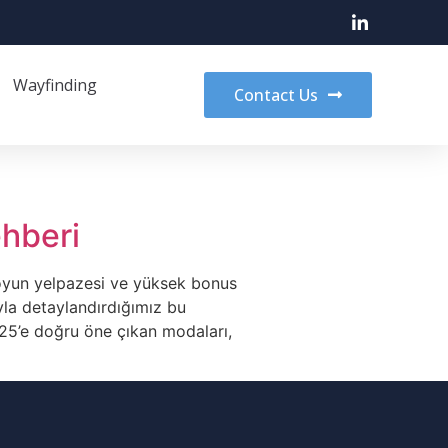
Wayfinding
Contact Us
ehberi
i oyun yelpazesi ve yüksek bonus
yla detaylandırdığımız bu
 2025’e doğru öne çıkan modaları,