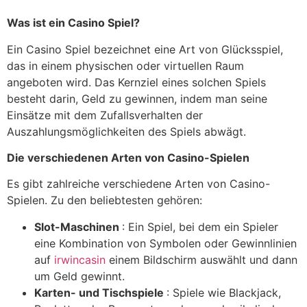
Was ist ein Casino Spiel?
Ein Casino Spiel bezeichnet eine Art von Glücksspiel,
das in einem physischen oder virtuellen Raum
angeboten wird. Das Kernziel eines solchen Spiels
besteht darin, Geld zu gewinnen, indem man seine
Einsätze mit dem Zufallsverhalten der
Auszahlungsmöglichkeiten des Spiels abwägt.
Die verschiedenen Arten von Casino-Spielen
Es gibt zahlreiche verschiedene Arten von Casino-
Spielen. Zu den beliebtesten gehören:
Slot-Maschinen
: Ein Spiel, bei dem ein Spieler
eine Kombination von Symbolen oder Gewinnlinien
auf
irwincasin
einem Bildschirm auswählt und dann
um Geld gewinnt.
Karten- und Tischspiele
: Spiele wie Blackjack,