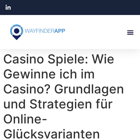
Casino Spiele: Wie
Gewinne ich im
Casino? Grundlagen
und Strategien für
Online-
Glücksvarianten