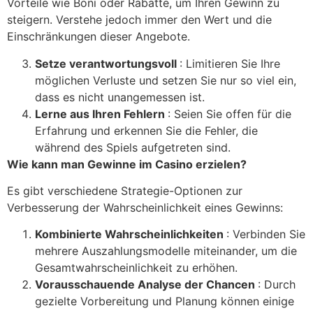
Vorteile wie Boni oder Rabatte, um Ihren Gewinn zu
steigern. Verstehe jedoch immer den Wert und die
Einschränkungen dieser Angebote.
Setze verantwortungsvoll
: Limitieren Sie Ihre
möglichen Verluste und setzen Sie nur so viel ein,
dass es nicht unangemessen ist.
Lerne aus Ihren Fehlern
: Seien Sie offen für die
Erfahrung und erkennen Sie die Fehler, die
während des Spiels aufgetreten sind.
Wie kann man Gewinne im Casino erzielen?
Es gibt verschiedene Strategie-Optionen zur
Verbesserung der Wahrscheinlichkeit eines Gewinns:
Kombinierte Wahrscheinlichkeiten
: Verbinden Sie
mehrere Auszahlungsmodelle miteinander, um die
Gesamtwahrscheinlichkeit zu erhöhen.
Vorausschauende Analyse der Chancen
: Durch
gezielte Vorbereitung und Planung können einige