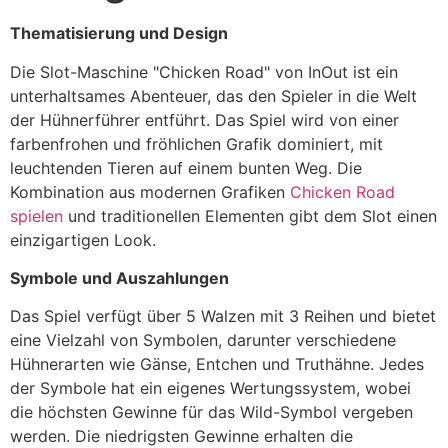
Thematisierung und Design
Die Slot-Maschine "Chicken Road" von InOut ist ein
unterhaltsames Abenteuer, das den Spieler in die Welt
der Hühnerführer entführt. Das Spiel wird von einer
farbenfrohen und fröhlichen Grafik dominiert, mit
leuchtenden Tieren auf einem bunten Weg. Die
Kombination aus modernen Grafiken
Chicken Road
spielen
und traditionellen Elementen gibt dem Slot einen
einzigartigen Look.
Symbole und Auszahlungen
Das Spiel verfügt über 5 Walzen mit 3 Reihen und bietet
eine Vielzahl von Symbolen, darunter verschiedene
Hühnerarten wie Gänse, Entchen und Truthähne. Jedes
der Symbole hat ein eigenes Wertungssystem, wobei
die höchsten Gewinne für das Wild-Symbol vergeben
werden. Die niedrigsten Gewinne erhalten die