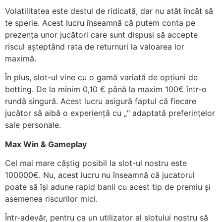
Volatilitatea este destul de ridicată, dar nu atât încât să
te sperie. Acest lucru înseamnă că putem conta pe
prezența unor jucători care sunt dispusi să accepte
riscul așteptând rata de returnuri la valoarea lor
maximă.
În plus, slot-ul vine cu o gamă variată de opțiuni de
betting. De la minim 0,10 € până la maxim 100€ într-o
rundă singură. Acest lucru asigură faptul că fiecare
jucător să aibă o experiență cu „" adaptată preferințelor
sale personale.
Max Win & Gameplay
Cel mai mare câștig posibil la slot-ul nostru este
100000€. Nu, acest lucru nu înseamnă că jucatorul
poate să își adune rapid banii cu acest tip de premiu și
asemenea riscurilor mici.
Într-adevăr, pentru ca un utilizator al slotului nostru să