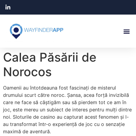
Calea Păsării de
Norocos
Oamenii au întotdeauna fost fascinați de misterul
drumului scurt către noroc. Șansa, acea forță invizibilă
care ne face să câștigăm sau să pierdem tot ce am în
joc, este mereu un subiect de interes pentru mulți dintre
noi. Sloturile de casino au capturat acest fenomen și l-
au transformat într-o experiență de joc cu o senzație
maximă de aventură.