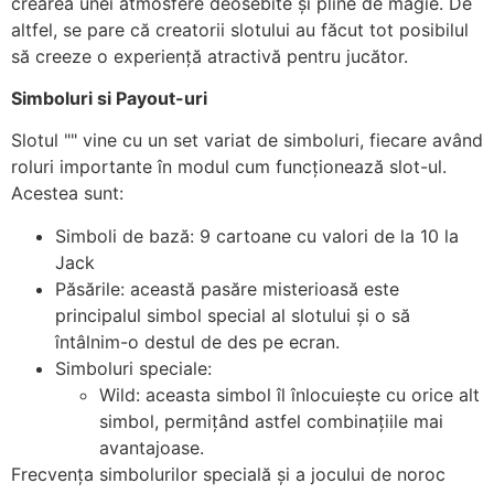
crearea unei atmosfere deosebite și pline de magie. De
altfel, se pare că creatorii slotului au făcut tot posibilul
să creeze o experiență atractivă pentru jucător.
Simboluri si Payout-uri
Slotul "" vine cu un set variat de simboluri, fiecare având
roluri importante în modul cum funcționează slot-ul.
Acestea sunt:
Simboli de bază: 9 cartoane cu valori de la 10 la
Jack
Păsările: această pasăre misterioasă este
principalul simbol special al slotului și o să
întâlnim-o destul de des pe ecran.
Simboluri speciale:
Wild: aceasta simbol îl înlocuiește cu orice alt
simbol, permițând astfel combinațiile mai
avantajoase.
Frecvența simbolurilor specială și a jocului de noroc