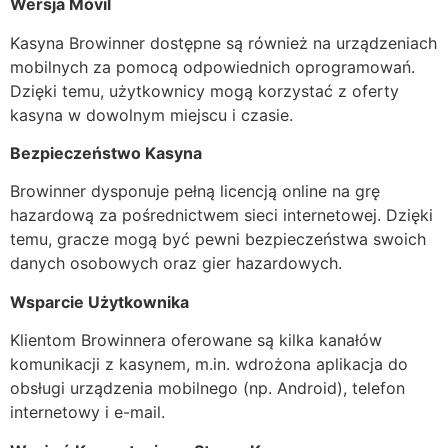
Wersja Móvil
Kasyna Browinner dostępne są również na urządzeniach
mobilnych za pomocą odpowiednich oprogramowań.
Dzięki temu, użytkownicy mogą korzystać z oferty
kasyna w dowolnym miejscu i czasie.
Bezpieczeństwo Kasyna
Browinner dysponuje pełną licencją online na grę
hazardową za pośrednictwem sieci internetowej. Dzięki
temu, gracze mogą być pewni bezpieczeństwa swoich
danych osobowych oraz gier hazardowych.
Wsparcie Użytkownika
Klientom Browinnera oferowane są kilka kanałów
komunikacji z kasynem, m.in. wdrożona aplikacja do
obsługi urządzenia mobilnego (np. Android), telefon
internetowy i e-mail.