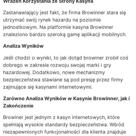
Wrażeń Korzystania ze Strony Kasyna
Zastanawiający jest fakt, że firma Browinner stara się
utrzymać swój rynek hazardu na poziomie
jednostkowym. Na platformie kasyna Browinner
znaleziono bardzo szeroką gamę aplikacji mobilnych.
Analiza Wyników
Jeśli chodzi o wyniki, to jak dotąd browiner zrobił coś
dobrego w zakresie rozwoju swojej marki i gry
hazardowej. Dodatkowo, nowe mechanizmy
bezpieczeństwa stawiane są pod presję przez firmy
zajmujące się kasynami internetowymi.
Zarówno Analiza Wyników w Kasynie Browinner, jak i
Zakończenie
Browiner jest jednym z kasyn internetowych, które
spełniają wysokie standardy bezpieczeństwa. Wśród
niezapewnionych funkcjonalności dla klienta znajduje