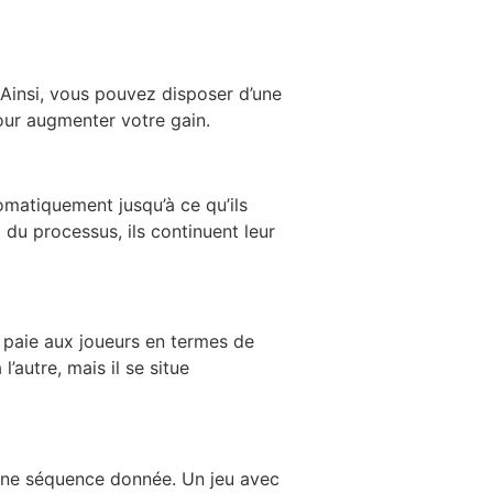
 Ainsi, vous pouvez disposer d’une
our augmenter votre gain.
omatiquement jusqu’à ce qu’ils
 du processus, ils continuent leur
paie aux joueurs en termes de
’autre, mais il se situe
s une séquence donnée. Un jeu avec