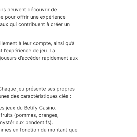
eurs peuvent découvrir de
e pour offrir une expérience
aux qui contribuent à créer un
lement à leur compte, ainsi qu’à
t l’expérience de jeu. La
 joueurs d’accéder rapidement aux
 Chaque jeu présente ses propres
nes des caractéristiques clés :
les jeux du Betify Casino.
fruits (pommes, oranges,
mystérieux pendentifs).
sommes en fonction du montant que