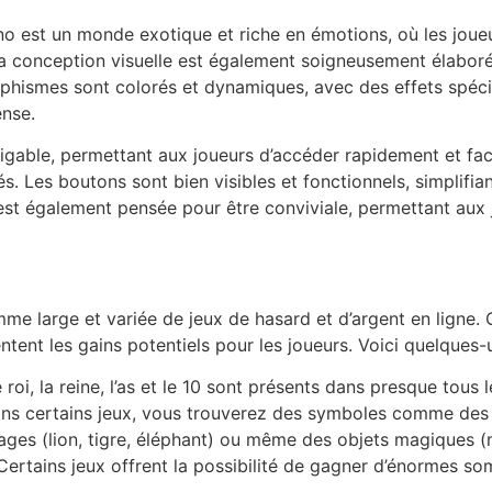
no est un monde exotique et riche en émotions, où les jou
La conception visuelle est également soigneusement élaboré
phismes sont colorés et dynamiques, avec des effets spéci
ense.
igable, permettant aux joueurs d’accéder rapidement et faci
s. Les boutons sont bien visibles et fonctionnels, simplifian
 est également pensée pour être conviviale, permettant aux
me large et variée de jeux de hasard et d’argent en ligne.
tent les gains potentiels pour les joueurs. Voici quelques-u
roi, la reine, l’as et le 10 sont présents dans presque tous 
ns certains jeux, vous trouverez des symboles comme des 
ges (lion, tigre, éléphant) ou même des objets magiques (
 Certains jeux offrent la possibilité de gagner d’énormes 