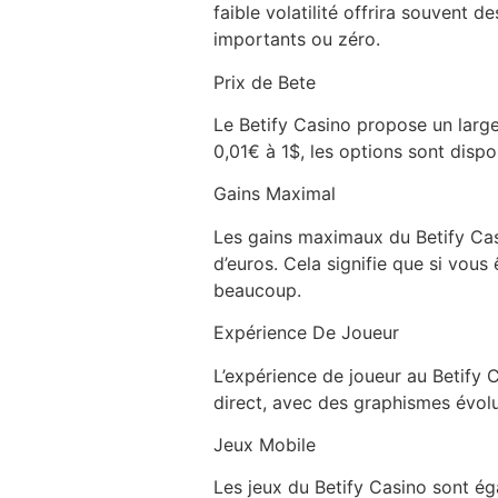
faible volatilité offrira souvent d
importants ou zéro.
Prix de Bete
Le Betify Casino propose un large
0,01€ à 1$, les options sont dispo
Gains Maximal
Les gains maximaux du Betify Casi
d’euros. Cela signifie que si vo
beaucoup.
Expérience De Joueur
L’expérience de joueur au Betify C
direct, avec des graphismes évolu
Jeux Mobile
Les jeux du Betify Casino sont é