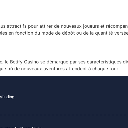
s attractifs pour attirer de nouveaux joueurs et récompense
les en fonction du mode de dépôt ou de la quantité versée
ne, le Betify Casino se démarque par ses caractéristiques d
que où de nouveaux aventures attendent à chaque tour.
yfinding