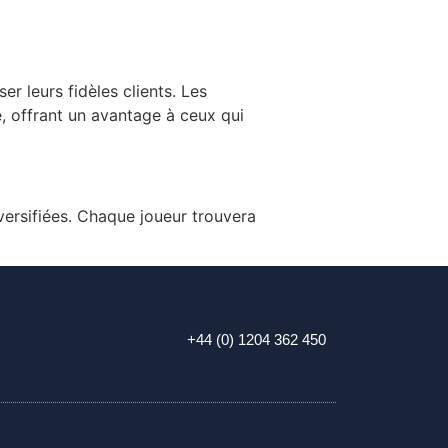
r leurs fidèles clients. Les
, offrant un avantage à ceux qui
iversifiées. Chaque joueur trouvera
+44 (0) 1204 362 450