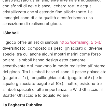
con sfondi di neve bianca, iceberg rotti e acqua
cristallizzata che si estende fino all’orizzonte. Le
immagini sono di alta qualità e conferiscono una
sensazione di realismo al gioco.
I Simboli
Il gioco offre un set di simboli
http://icefishing.it/it-it/
diversificato, composto da pesci ghiacciati di diverse
specie, tra cui anche alcuni mostri marini come l’orso
polare. I simboli hanno design esteticamente
accattivante e si muovono in modo realistico all’interno
del gioco. Tra i simboli base ci sono: il pesce ghiacciato
(pagato al 1x), l’anguilla ghiacciata (pagato al 5x) e lo
squalo ghiacciato pagato al 10x). Inoltre, esistono tre
simboli speciali di alta importanza: la Wild Ghiaccio, il
Scatter Ghiaccio e lo Squalo Polare.
La Paghetta Pubblica