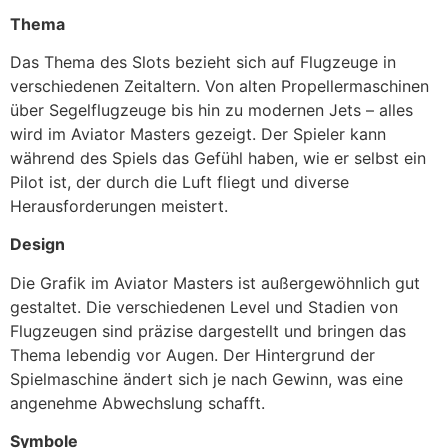
Thema
Das Thema des Slots bezieht sich auf Flugzeuge in
verschiedenen Zeitaltern. Von alten Propellermaschinen
über Segelflugzeuge bis hin zu modernen Jets – alles
wird im Aviator Masters gezeigt. Der Spieler kann
während des Spiels das Gefühl haben, wie er selbst ein
Pilot ist, der durch die Luft fliegt und diverse
Herausforderungen meistert.
Design
Die Grafik im Aviator Masters ist außergewöhnlich gut
gestaltet. Die verschiedenen Level und Stadien von
Flugzeugen sind präzise dargestellt und bringen das
Thema lebendig vor Augen. Der Hintergrund der
Spielmaschine ändert sich je nach Gewinn, was eine
angenehme Abwechslung schafft.
Symbole