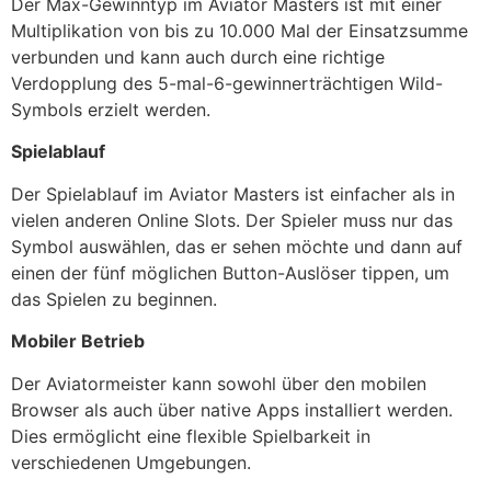
Der Max-Gewinntyp im Aviator Masters ist mit einer
Multiplikation von bis zu 10.000 Mal der Einsatzsumme
verbunden und kann auch durch eine richtige
Verdopplung des 5-mal-6-gewinnerträchtigen Wild-
Symbols erzielt werden.
Spielablauf
Der Spielablauf im Aviator Masters ist einfacher als in
vielen anderen Online Slots. Der Spieler muss nur das
Symbol auswählen, das er sehen möchte und dann auf
einen der fünf möglichen Button-Auslöser tippen, um
das Spielen zu beginnen.
Mobiler Betrieb
Der Aviatormeister kann sowohl über den mobilen
Browser als auch über native Apps installiert werden.
Dies ermöglicht eine flexible Spielbarkeit in
verschiedenen Umgebungen.