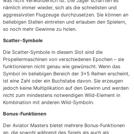
was nicht verwunderlich ist. Die Jäger schafften es
nämlich immer wieder, sich als die schnellsten und
aggressivsten Flugzeuge durchzusetzen. Sie können an
beliebigen Stellen eintreten und erlauben den Spielern,
so noch mehr Gewinne zu holen.
Scatter-Symbole
Die Scatter-Symbole in diesem Slot sind die
Propellermaschinen von verschiedenen Epochen – sie
funktionieren nicht genau wie gewünscht. Wenn das
Symbol im beliebigen Bereich der 3×5 Reihen erscheint,
ist eine Zahl oder ein Buchstabe davon. Sie erzeugen
jedoch keine Multiplikation auf den Gewinn und werden
nicht zum mindestens notwendigen Wild-Element in
Kombination mit anderen Wild-Symboln.
Bonus-Funktionen
Der Aviator Masters bietet mehrere Bonus-Funktionen
an, die sowohl während des Spiels als auch als