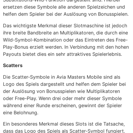
ersetzen diese Symbole alle anderen Spielzeichen und
helfen dem Spieler bei der Auslösung von Bonusspielen.
Das wichtigste Merkmal dieser Slotmaschine ist jedoch
ihre breite Bandbreite an Multiplikatoren, die durch eine
Wild-Symbol-Kombination oder das Eintreten des Free-
Play-Bonus erzielt werden. In Verbindung mit den hohen
Payouts bietet dies ein sehr attraktives Spielerlebnis.
Scatters
Die Scatter-Symbole in Avia Masters Mobile sind als
Logo des Spiels dargestellt und helfen dem Spieler bei
der Auslösung von Bonusspielen wie Multiplikatoren
oder Free-Play. Wenn drei oder mehr dieser Symbole
während einer Runde erscheinen, gewinnt der Spieler
eine Belohnung.
Ein besonderes Merkmal dieses Slots ist die Tatsache,
dass das Logo des Spiels als Scatter-Symbol fungiert.