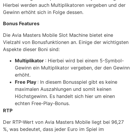
Hierbei werden auch Multiplikatoren vergeben und der
Gewinn erhöht sich in Folge dessen.
Bonus Features
Die Avia Masters Mobile Slot Machine bietet eine
Vielzahl von Bonusfunktionen an. Einige der wichtigsten
Aspekte dieser Boni sind:
Multiplikator
: Hierbei wird bei einem 5-Symbol-
Gewinn ein Multiplikator vergeben, der den Gewinn
erhöht.
Free Play
: In diesem Bonusspiel gibt es keine
maximalen Auszahlungen und somit keinen
Höchstgewinn. Es handelt sich hier um einen
echten Free-Play-Bonus.
RTP
Der RTP-Wert von Avia Masters Mobile liegt bei 96,27
%, was bedeutet, dass jeder Euro im Spiel im