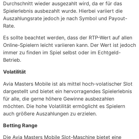
Durchschnitt wieder ausgezahlt wird, da er für das
Spielerlebnis ausbezahlt wurde. Hierbei variiert die
Auszahlungsrate jedoch je nach Symbol und Payout-
Rate.
Es sollte beachtet werden, dass der RTP-Wert auf allen
Online-Spielern leicht variieren kann. Der Wert ist jedoch
immer zu finden im Spiel selbst oder im Echtgeld-
Betrieb.
Volatilität
Avia Masters Mobile ist als mittel hoch-volatischer Slot
dargestellt und bietet ein hervorragendes Spielerlebnis
für alle, die gerne höhere Gewinne ausbezahlen
möchten. Die hohe Volatilität ermöglicht es Spielern
auch größere Auszahlungen zu erzielen.
Betting Range
Die Avia Masters Mobile Slot-Maschine bietet eine