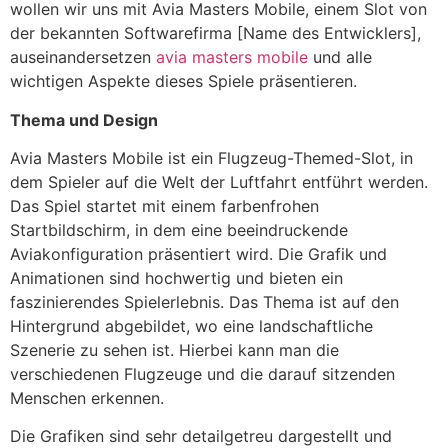
wollen wir uns mit Avia Masters Mobile, einem Slot von
der bekannten Softwarefirma [Name des Entwicklers],
auseinandersetzen
avia masters mobile
und alle
wichtigen Aspekte dieses Spiele präsentieren.
Thema und Design
Avia Masters Mobile ist ein Flugzeug-Themed-Slot, in
dem Spieler auf die Welt der Luftfahrt entführt werden.
Das Spiel startet mit einem farbenfrohen
Startbildschirm, in dem eine beeindruckende
Aviakonfiguration präsentiert wird. Die Grafik und
Animationen sind hochwertig und bieten ein
faszinierendes Spielerlebnis. Das Thema ist auf den
Hintergrund abgebildet, wo eine landschaftliche
Szenerie zu sehen ist. Hierbei kann man die
verschiedenen Flugzeuge und die darauf sitzenden
Menschen erkennen.
Die Grafiken sind sehr detailgetreu dargestellt und