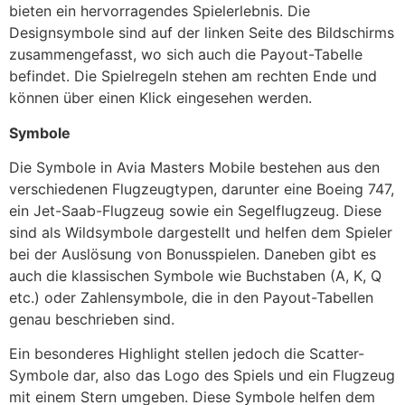
bieten ein hervorragendes Spielerlebnis. Die
Designsymbole sind auf der linken Seite des Bildschirms
zusammengefasst, wo sich auch die Payout-Tabelle
befindet. Die Spielregeln stehen am rechten Ende und
können über einen Klick eingesehen werden.
Symbole
Die Symbole in Avia Masters Mobile bestehen aus den
verschiedenen Flugzeugtypen, darunter eine Boeing 747,
ein Jet-Saab-Flugzeug sowie ein Segelflugzeug. Diese
sind als Wildsymbole dargestellt und helfen dem Spieler
bei der Auslösung von Bonusspielen. Daneben gibt es
auch die klassischen Symbole wie Buchstaben (A, K, Q
etc.) oder Zahlensymbole, die in den Payout-Tabellen
genau beschrieben sind.
Ein besonderes Highlight stellen jedoch die Scatter-
Symbole dar, also das Logo des Spiels und ein Flugzeug
mit einem Stern umgeben. Diese Symbole helfen dem