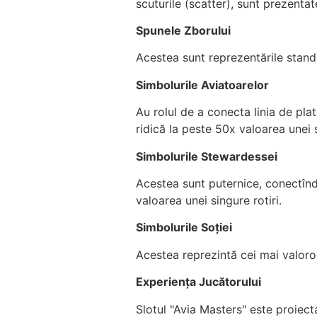
scuturile (scatter), sunt prezenta
Spunele Zborului
Acestea sunt reprezentările standar
Simbolurile Aviatoarelor
Au rolul de a conecta linia de pl
ridică la peste 50x valoarea unei s
Simbolurile Stewardessei
Acestea sunt puternice, conectînd 
valoarea unei singure rotiri.
Simbolurile Soției
Acestea reprezintă cei mai valoroș
Experiența Jucătorului
Slotul "Avia Masters" este proiect