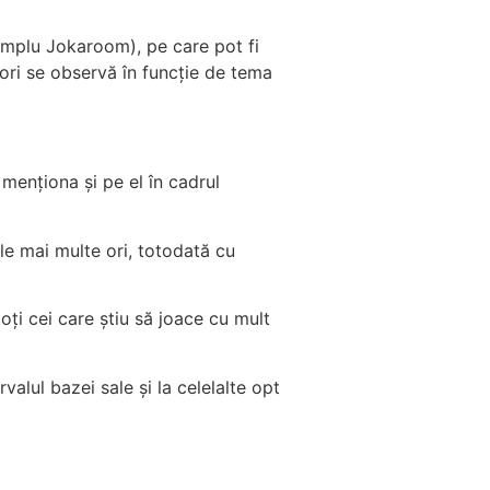
exemplu Jokaroom), pe care pot fi
ori se observă în funcție de tema
 menționa și pe el în cadrul
ele mai multe ori, totodată cu
toți cei care știu să joace cu mult
valul bazei sale și la celelalte opt