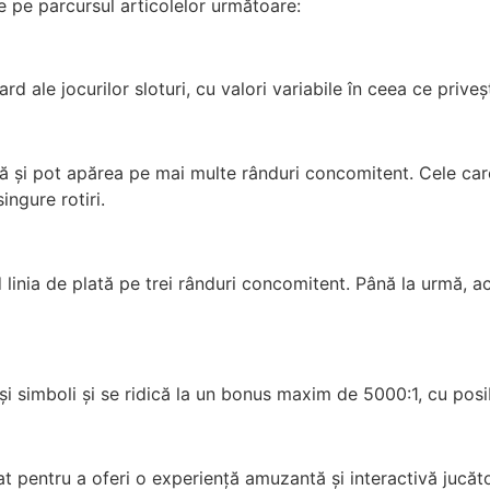
te pe parcursul articolelor următoare:
d ale jocurilor sloturi, cu valori variabile în ceea ce priveș
ată și pot apărea pe mai multe rânduri concomitent. Cele ca
ingure rotiri.
linia de plată pe trei rânduri concomitent. Până la urmă, a
i simboli și se ridică la un bonus maxim de 5000:1, cu posib
at pentru a oferi o experiență amuzantă și interactivă jucăto