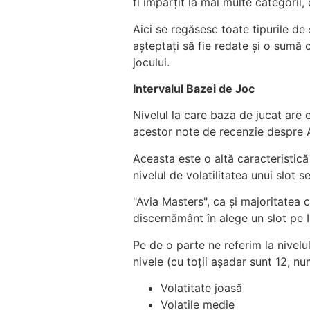
fi împărțit la mai multe categorii
Aici se regăsesc toate tipurile de 
așteptați să fie redate și o sumă
jocului.
Intervalul Bazei de Joc
Nivelul la care baza de jucat are e
acestor note de recenzie despre 
Aceasta este o altă caracteristică
nivelul de volatilitatea unui slot se
"Avia Masters", ca și majoritatea ce
discernământ în alege un slot pe In
Pe de o parte ne referim la nivelul
nivele (cu toții așadar sunt 12, nu
Volatitate joasă
Volatile medie