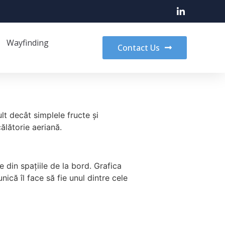
Wayfinding
Contact Us
lt decât simplele fructe și
ălătorie aeriană.
 din spațiile de la bord. Grafica
ică îl face să fie unul dintre cele