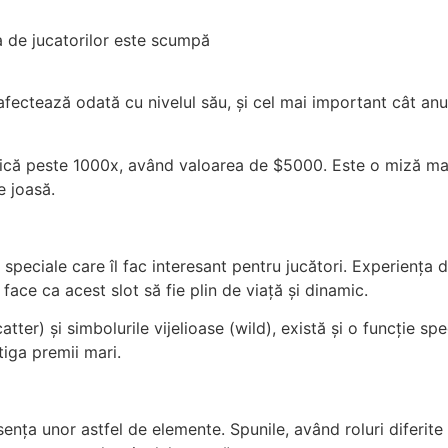
a de jucatorilor este scumpă
afectează odată cu nivelul său, și cel mai important cât an
idică peste 1000x, având valoarea de $5000. Este o miză mar
te joasă.
 speciale care îl fac interesant pentru jucători. Experiența 
 face ca acest slot să fie plin de viață și dinamic.
atter) și simbolurile vijelioase (wild), există și o funcție s
tiga premii mari.
ența unor astfel de elemente. Spunile, având roluri diferite 