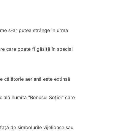
ume s-ar putea strânge în urma
e care poate fi găsită în special
de călătorie aeriană este extinsă
pecială numită "Bonusul Soției" care
față de simbolurile vijelioase sau