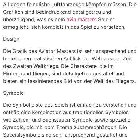
All gegen feindliche Luftfahrzeuge kämpfen müssen. Die
Grafiken sind beeindruckend detailgetreu und
überzeugend, was es dem
avia masters
Spieler
ermöglicht, sich komplett in das Spiel zu versetzen.
Design
Die Grafik des Aviator Masters ist sehr ansprechend und
bietet einen realistischen Anblick der Welt aus der Zeit
des Zweiten Weltkriegs. Die Charaktere, die im
Hintergrund fliegen, sind detailgetreu gestaltet und
bieten ein faszinierendes Bild von der Welt des Fliegens.
Symbole
Die Symbolleiste des Spiels ist einfach zu verstehen und
enthält eine Kombination aus traditionellen Symbolen
wie Zahlen- und Buchstaben-Symbole sowie spezielle
Symbole, die mit dem Thema zusammenhängen. Die
Specialsymbole sind sehr ansprechend gestaltet und