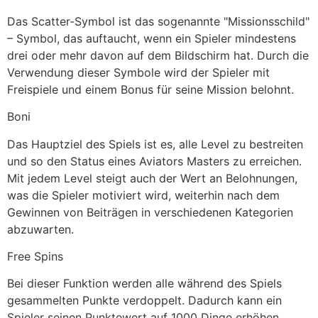
Das Scatter-Symbol ist das sogenannte "Missionsschild"
– Symbol, das auftaucht, wenn ein Spieler mindestens
drei oder mehr davon auf dem Bildschirm hat. Durch die
Verwendung dieser Symbole wird der Spieler mit
Freispiele und einem Bonus für seine Mission belohnt.
Boni
Das Hauptziel des Spiels ist es, alle Level zu bestreiten
und so den Status eines Aviators Masters zu erreichen.
Mit jedem Level steigt auch der Wert an Belohnungen,
was die Spieler motiviert wird, weiterhin nach dem
Gewinnen von Beiträgen in verschiedenen Kategorien
abzuwarten.
Free Spins
Bei dieser Funktion werden alle während des Spiels
gesammelten Punkte verdoppelt. Dadurch kann ein
Spieler seinen Punktewert auf 1000 Dinge erhöhen,