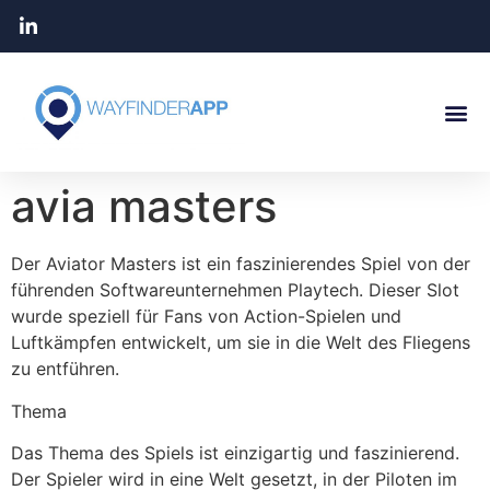
avia masters
Der Aviator Masters ist ein faszinierendes Spiel von der
führenden Softwareunternehmen Playtech. Dieser Slot
wurde speziell für Fans von Action-Spielen und
Luftkämpfen entwickelt, um sie in die Welt des Fliegens
zu entführen.
Thema
Das Thema des Spiels ist einzigartig und faszinierend.
Der Spieler wird in eine Welt gesetzt, in der Piloten im