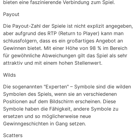
bieten eine faszinierende Verbindung zum Spiel.
Payout
Die Payout-Zahl der Spiele ist nicht explizit angegeben,
aber aufgrund des RTP (Return to Player) kann man
schlussfolgern, dass es ein großartiges Angebot an
Gewinnen bietet. Mit einer Höhe von 98 % im Bereich
für gewöhnliche Abweichungen gilt das Spiel als sehr
attraktiv und mit einem hohen Stellenwert.
Wilds
Die sogenannten "Experten" – Symbole sind die wilden
Symbolen des Spiels, wenn sie an verschiedenen
Positionen auf dem Bildschirm erscheinen. Diese
Symbole haben die Fähigkeit, andere Symbole zu
ersetzen und so möglicherweise neue
Gewinngeschichten in Gang setzen.
Scatters