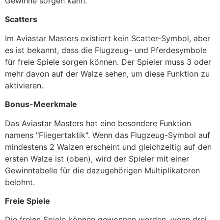
Gewinne sorgen kann.
Scatters
Im Aviastar Masters existiert kein Scatter-Symbol, aber
es ist bekannt, dass die Flugzeug- und Pferdesymbole
für freie Spiele sorgen können. Der Spieler muss 3 oder
mehr davon auf der Walze sehen, um diese Funktion zu
aktivieren.
Bonus-Meerkmale
Das Aviastar Masters hat eine besondere Funktion
namens "Fliegertaktik". Wenn das Flugzeug-Symbol auf
mindestens 2 Walzen erscheint und gleichzeitig auf den
ersten Walze ist (oben), wird der Spieler mit einer
Gewinntabelle für die dazugehörigen Multiplikatoren
belohnt.
Freie Spiele
Die freien Spiele können gewonnen werden, wenn drei