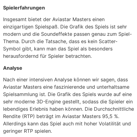
Spielerfahrungen
Insgesamt bietet der Aviastar Masters einen
einzigartigen Spielspaß. Die Grafik des Spiels ist sehr
modern und die Soundeffekte passen genau zum Spiel-
Thema. Durch die Tatsache, dass es kein Scatter-
Symbol gibt, kann man das Spiel als besonders
herausfordernd für Spieler betrachten.
Analyse
Nach einer intensiven Analyse können wir sagen, dass
Aviastar Masters eine faszinierende und unterhaltsame
Spielsammlung ist. Die Grafik des Spiels wurde auf eine
sehr moderne 3D-Engine gestellt, sodass die Spieler ein
lebendiges Erlebnis haben können. Die Durchschnittliche
Rendite (RTP) beträgt im Aviastar Masters 95,5 %.
Allerdings kann das Spiel auch mit hoher Volatilität und
geringer RTP spielen.