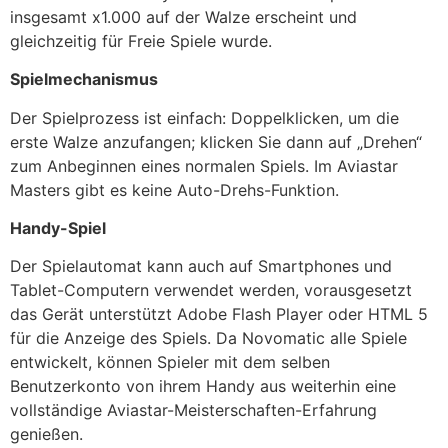
insgesamt x1.000 auf der Walze erscheint und
gleichzeitig für Freie Spiele wurde.
Spielmechanismus
Der Spielprozess ist einfach: Doppelklicken, um die
erste Walze anzufangen; klicken Sie dann auf „Drehen“
zum Anbeginnen eines normalen Spiels. Im Aviastar
Masters gibt es keine Auto-Drehs-Funktion.
Handy-Spiel
Der Spielautomat kann auch auf Smartphones und
Tablet-Computern verwendet werden, vorausgesetzt
das Gerät unterstützt Adobe Flash Player oder HTML 5
für die Anzeige des Spiels. Da Novomatic alle Spiele
entwickelt, können Spieler mit dem selben
Benutzerkonto von ihrem Handy aus weiterhin eine
vollständige Aviastar-Meisterschaften-Erfahrung
genießen.