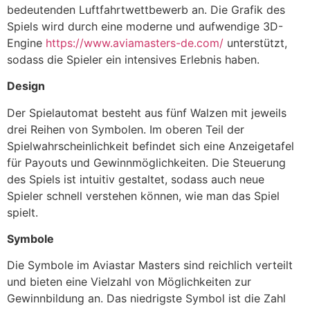
bedeutenden Luftfahrtwettbewerb an. Die Grafik des
Spiels wird durch eine moderne und aufwendige 3D-
Engine
https://www.aviamasters-de.com/
unterstützt,
sodass die Spieler ein intensives Erlebnis haben.
Design
Der Spielautomat besteht aus fünf Walzen mit jeweils
drei Reihen von Symbolen. Im oberen Teil der
Spielwahrscheinlichkeit befindet sich eine Anzeigetafel
für Payouts und Gewinnmöglichkeiten. Die Steuerung
des Spiels ist intuitiv gestaltet, sodass auch neue
Spieler schnell verstehen können, wie man das Spiel
spielt.
Symbole
Die Symbole im Aviastar Masters sind reichlich verteilt
und bieten eine Vielzahl von Möglichkeiten zur
Gewinnbildung an. Das niedrigste Symbol ist die Zahl