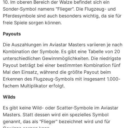
10. Im oberen Bereich der Walze befindet sich ein
Sonder-Symbol namens "Flieger". Die Flugzeug- und
Pferdesymbole sind auch besonders wichtig, da sie für
freie Spiele sorgen können.
Payouts
Die Auszahlungen im Aviastar Masters variieren je nach
Kombination der Symbole. Es gibt eine Tabelle von 20
unterschiedlichen Gewinnmöglichkeiten. Die niedrigste
Payout beträgt bei einer bestimmten Kombination fünf
Mal den Einsatz, während die größte Payout beim
Erkennen des Flugzeug-Symbols mit insgesamt 1.000-
fachem Multiplikator erfolgt.
Wilds
Es gibt keine Wild- oder Scatter-Symbole im Aviastar
Masters. Statt dessen wird ein spezielles Symbol
genannt, das als "Flieger" bezeichnet wird und für