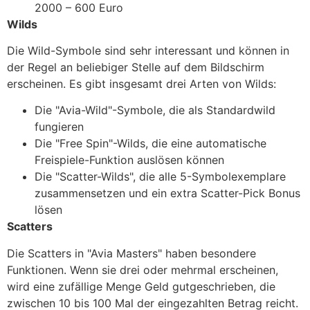
2000 – 600 Euro
Wilds
Die Wild-Symbole sind sehr interessant und können in
der Regel an beliebiger Stelle auf dem Bildschirm
erscheinen. Es gibt insgesamt drei Arten von Wilds:
Die "Avia-Wild"-Symbole, die als Standardwild
fungieren
Die "Free Spin"-Wilds, die eine automatische
Freispiele-Funktion auslösen können
Die "Scatter-Wilds", die alle 5-Symbolexemplare
zusammensetzen und ein extra Scatter-Pick Bonus
lösen
Scatters
Die Scatters in "Avia Masters" haben besondere
Funktionen. Wenn sie drei oder mehrmal erscheinen,
wird eine zufällige Menge Geld gutgeschrieben, die
zwischen 10 bis 100 Mal der eingezahlten Betrag reicht.