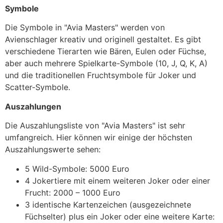
Symbole
Die Symbole in "Avia Masters" werden von
Avienschlager kreativ und originell gestaltet. Es gibt
verschiedene Tierarten wie Bären, Eulen oder Füchse,
aber auch mehrere Spielkarte-Symbole (10, J, Q, K, A)
und die traditionellen Fruchtsymbole für Joker und
Scatter-Symbole.
Auszahlungen
Die Auszahlungsliste von "Avia Masters" ist sehr
umfangreich. Hier können wir einige der höchsten
Auszahlungswerte sehen:
5 Wild-Symbole: 5000 Euro
4 Jokertiere mit einem weiteren Joker oder einer
Frucht: 2000 – 1000 Euro
3 identische Kartenzeichen (ausgezeichnete
Füchselter) plus ein Joker oder eine weitere Karte: