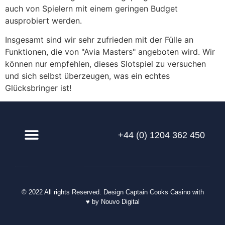
auch von Spielern mit einem geringen Budget
ausprobiert werden.
Insgesamt sind wir sehr zufrieden mit der Fülle an
Funktionen, die von "Avia Masters" angeboten wird. Wir
können nur empfehlen, dieses Slotspiel zu versuchen
und sich selbst überzeugen, was ein echtes
Glücksbringer ist!
+44 (0) 1204 362 450
Our Solution
© 2022 All rights Reserved. Design
Captain Cooks Casino
with
♥ by Nouvo Digital