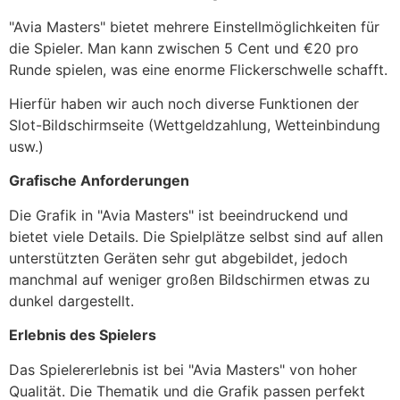
"Avia Masters" bietet mehrere Einstellmöglichkeiten für
die Spieler. Man kann zwischen 5 Cent und €20 pro
Runde spielen, was eine enorme Flickerschwelle schafft.
Hierfür haben wir auch noch diverse Funktionen der
Slot-Bildschirmseite (Wettgeldzahlung, Wetteinbindung
usw.)
Grafische Anforderungen
Die Grafik in "Avia Masters" ist beeindruckend und
bietet viele Details. Die Spielplätze selbst sind auf allen
unterstützten Geräten sehr gut abgebildet, jedoch
manchmal auf weniger großen Bildschirmen etwas zu
dunkel dargestellt.
Erlebnis des Spielers
Das Spielererlebnis ist bei "Avia Masters" von hoher
Qualität. Die Thematik und die Grafik passen perfekt