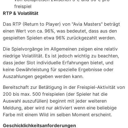
freispiel
RTP & Volatilität
Das RTP (Return to Player) von "Avia Masters" beträgt
einen Wert von ca. 96%, was bedeutet, dass aus den
gespielten Spielen etwa 96% zurückgezahlt werden.
Die Spielvorgänge im Allgemeinen zeigen eine relativ
niedrige Volatilität. Es ist jedoch wichtig zu beachten,
dass jeder Slot individuelle Erfahrungen bietet, und
keine Gewährleistung für spezielle Ergebnisse oder
Auszahlungen gegeben werden kann.
Bereitschaft zur Betätigung in der Freispiel-Aktivität von
200 bis max. 500 freispielen (der Spieler hat die
Auswahl auszufüllen) beginnt mit jeder weiteren
Meldung, aber wird nur aktiviert wenn eine beliebige
Farbe mit einem Wild im selben Moment erscheint.
Geschicklichkeitsanforderungen