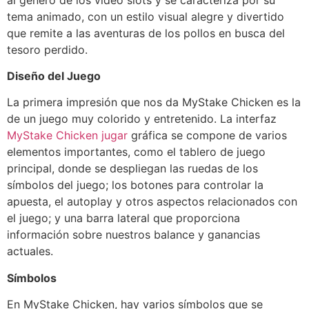
tema animado, con un estilo visual alegre y divertido
que remite a las aventuras de los pollos en busca del
tesoro perdido.
Diseño del Juego
La primera impresión que nos da MyStake Chicken es la
de un juego muy colorido y entretenido. La interfaz
MyStake Chicken jugar
gráfica se compone de varios
elementos importantes, como el tablero de juego
principal, donde se despliegan las ruedas de los
símbolos del juego; los botones para controlar la
apuesta, el autoplay y otros aspectos relacionados con
el juego; y una barra lateral que proporciona
información sobre nuestros balance y ganancias
actuales.
Símbolos
En MyStake Chicken, hay varios símbolos que se