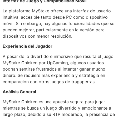
Interfaz de Juego y Compatibilidad Móvil
La plataforma MyStake ofrece una interfaz de usuario
intuitiva, accesible tanto desde PC como dispositivo
móvil. Sin embargo, hay algunas funcionalidades que se
pueden mejorar, particularmente en la versión para
dispositivos con menor resolución.
Experiencia del Jugador
A pesar de lo divertido e inmersivo que resulta el juego
MyStake Chicken por UpGaming, algunos usuarios
podrían sentirse frustrados al intentar ganar mucho
dinero. Se requiere más experiencia y estrategia en
comparación con otros juegos de tragaperras.
Análisis General
MyStake Chicken es una apuesta segura para jugar
mientras se busca un juego divertido y emocionante a
largo plazo, debido a su RTP moderado, la presencia de