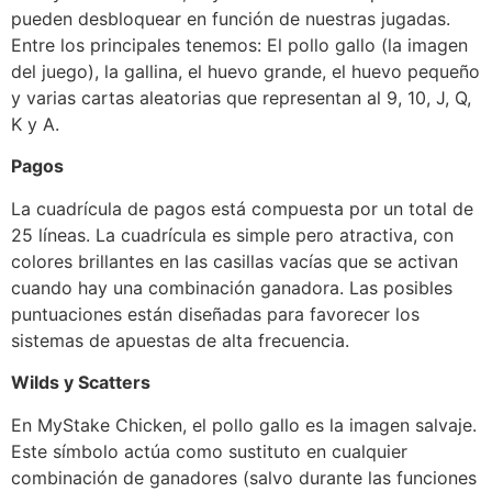
pueden desbloquear en función de nuestras jugadas.
Entre los principales tenemos: El pollo gallo (la imagen
del juego), la gallina, el huevo grande, el huevo pequeño
y varias cartas aleatorias que representan al 9, 10, J, Q,
K y A.
Pagos
La cuadrícula de pagos está compuesta por un total de
25 líneas. La cuadrícula es simple pero atractiva, con
colores brillantes en las casillas vacías que se activan
cuando hay una combinación ganadora. Las posibles
puntuaciones están diseñadas para favorecer los
sistemas de apuestas de alta frecuencia.
Wilds y Scatters
En MyStake Chicken, el pollo gallo es la imagen salvaje.
Este símbolo actúa como sustituto en cualquier
combinación de ganadores (salvo durante las funciones