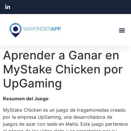
Aprender a Ganar en
MyStake Chicken por
UpGaming
Resumen del Juego
MyStake Chicken es un juego de tragamonedas creado
por la empresa UpGaming, una desarrolladora de
juegos de azar con sede en Malta. Este juego pertenece
al género de los video slots y se caracteriza por su