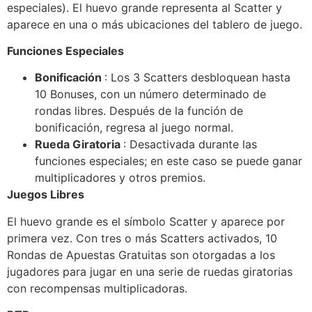
especiales). El huevo grande representa al Scatter y
aparece en una o más ubicaciones del tablero de juego.
Funciones Especiales
Bonificación
: Los 3 Scatters desbloquean hasta
10 Bonuses, con un número determinado de
rondas libres. Después de la función de
bonificación, regresa al juego normal.
Rueda Giratoria
: Desactivada durante las
funciones especiales; en este caso se puede ganar
multiplicadores y otros premios.
Juegos Libres
El huevo grande es el símbolo Scatter y aparece por
primera vez. Con tres o más Scatters activados, 10
Rondas de Apuestas Gratuitas son otorgadas a los
jugadores para jugar en una serie de ruedas giratorias
con recompensas multiplicadoras.