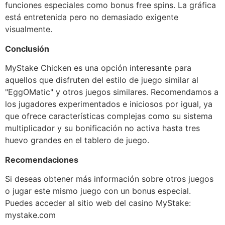
funciones especiales como bonus free spins. La gráfica
está entretenida pero no demasiado exigente
visualmente.
Conclusión
MyStake Chicken es una opción interesante para
aquellos que disfruten del estilo de juego similar al
"EggOMatic" y otros juegos similares. Recomendamos a
los jugadores experimentados e iniciosos por igual, ya
que ofrece características complejas como su sistema
multiplicador y su bonificación no activa hasta tres
huevo grandes en el tablero de juego.
Recomendaciones
Si deseas obtener más información sobre otros juegos
o jugar este mismo juego con un bonus especial.
Puedes acceder al sitio web del casino MyStake:
mystake.com