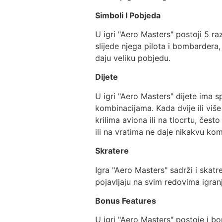
Simboli I Pobjeda
U igri "Aero Masters" postoji 5 ra
slijede njega pilota i bombardera
daju veliku pobjedu.
Dijete
U igri "Aero Masters" dijete ima s
kombinacijama. Kada dvije ili više
krilima aviona ili na tlocrtu, čes
ili na vratima ne daje nikakvu kom
Skratere
Igra "Aero Masters" sadrži i skatr
pojavljaju na svim redovima igranj
Bonus Features
U igri "Aero Masters" postoje i bo