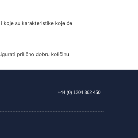
i koje su karakteristike koje će
sigurati prilično dobru količinu
+44 (0) 1204 362 450