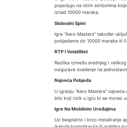
pojavljuju na istim simbolima koje
iznad 10000 maraka.
Slobodni Spini
Igra "Aero Masters" također uključ
pobjedama do 10000 maraka ili ča
RTP I Volatilitet
Razlika između srednjeg i velikog 
osigurava svedenje na jednostavn
Najveća Pobjeda
U igranju "Aero Masters" najveće
bilo koji rizik u igru bi se morao uč
Igre Na Mobilnim Uređajima
Uz besplatno i brzo instaliranje a
ikakvih komplikacija ili gubitka kv