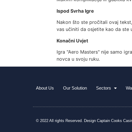
Ispod Svrha Igre
Nakon što ste pročitali ovaj tekst
vas učiniti da osjetite kao da st
Konačni Uvjet
Igra "Aero Masters" nije samo igrać
novca u svoju ruku.
About Us
Our Solution
Sectors
Wa
© 2022 All rights Reserved. Design
Captain Cooks Casi