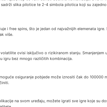
 sadrži slika pilotice te 2-4 simbola pilotica koji su zajed
uje i free spins, što je jedan od najvažnijih elemenata igre
k više.
volatilite ovisi isključivo o rizikiranom stanju. Smanjenjem u
u igru bez mnogo različitih kombinacija.
 moguće osiguranje pobjede može iznositi čak do 100000 ma
initi.
plikacije na svom uređaju, možete igrati sve igre koje su d
alitete.