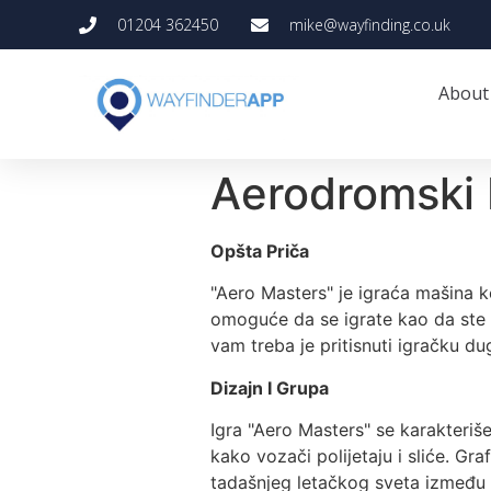
01204 362450
mike@wayfinding.co.uk
About
Aerodromski M
Opšta Priča
"Aero Masters" je igraća mašina 
omoguće da se igrate kao da ste 
vam treba je pritisnuti igračku du
Dizajn I Grupa
Igra "Aero Masters" se karakteriš
kako vozači polijetaju i sliće. Gra
tadašnjeg letačkog sveta između 