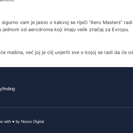
, sigurno vam je jasno o kakvoj se riječi "Aero Masters" radi 
e u jednom od aerodroma koji imaju velik značaj za Evropu.
e mašina, već joj je cilj uvjeriti sve o kojoj se radi da će o
yfinding
no
with ♥ by Nouvo Digital