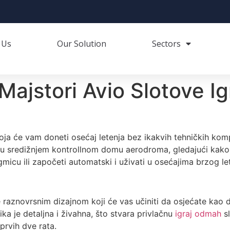
 Us
Our Solution
Sectors
ajstori Avio Slotove Ig
koja će vam doneti osećaj letenja bez ikakvih tehničkih ko
u sredižnjem kontrollnom domu aerodroma, gledajući kako 
gmicu ili započeti automatski i uživati u osećajima brzog le
e raznovrsnim dizajnom koji će vas učiniti da osjećate kao 
fika je detaljna i živahna, što stvara privlačnu
igraj odmah
sl
prvih dve rata.