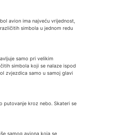
mbol avion ima najveću vrijednost,
različitih simbola u jednom redu
avljuje samo pri velikim
ičitih simbola koji se nalaze ispod
mbol zvjezdica samo u samoj glavi
no putovanje kroz nebo. Skateri se
 više samog aviona koja se