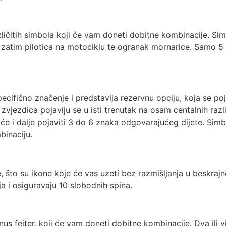
zličitih simbola koji će vam doneti dobitne kombinacije. Si
, zatim pilotica na motociklu te ogranak mornarice. Samo 5 
pecifično značenje i predstavlja rezervnu opciju, koja se poj
 zvjezdica pojaviju se u isti trenutak na osam centalnih razl
to će i dalje pojaviti 3 do 6 znaka odgovarajućeg dijete. Si
binaciju.
e, što su ikone koje će vas uzeti bez razmišljanja u beskraj
a i osiguravaju 10 slobodnih spina.
nus fejter, koji će vam doneti dobitne kombinacije. Dva ili