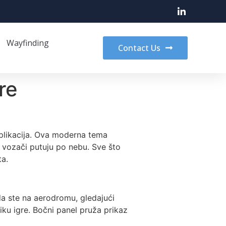
Wayfinding
Contact Us
re
mplikacija. Ova moderna tema
vozači putuju po nebu. Sve što
ta.
da ste na aerodromu, gledajući
iku igre. Bočni panel pruža prikaz