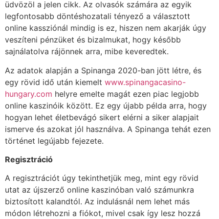
üdvözöl a jelen cikk. Az olvasók számára az egyik
legfontosabb döntéshozatali tényező a választott
online kassziónál mindig is ez, hiszen nem akarják úgy
veszíteni pénzüket és bizalmukat, hogy később
sajnálatolva rájönnek arra, mibe keveredtek.
Az adatok alapján a Spinanga 2020-ban jött létre, és
egy rövid idő után kiemelt
www.spinangacasino-
hungary.com
helyre emelte magát ezen piac legjobb
online kaszinóik között. Ez egy újabb példa arra, hogy
hogyan lehet életbevágó sikert elérni a siker alapjait
ismerve és azokat jól használva. A Spinanga tehát ezen
történet legújabb fejezete.
Regisztráció
A regisztrációt úgy tekinthetjük meg, mint egy rövid
utat az újszerző online kaszinóban való számunkra
biztosított kalandtól. Az indulásnál nem lehet más
módon létrehozni a fiókot, mivel csak így lesz hozzá