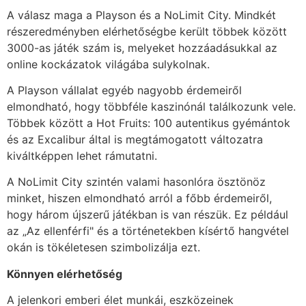
A válasz maga a Playson és a NoLimit City. Mindkét
részeredményben elérhetőségbe került többek között
3000-as játék szám is, melyeket hozzáadásukkal az
online kockázatok világába sulykolnak.
A Playson vállalat egyéb nagyobb érdemeiről
elmondható, hogy többféle kaszinónál találkozunk vele.
Többek között a Hot Fruits: 100 autentikus gyémántok
és az Excalibur által is megtámogatott változatra
kiváltképpen lehet rámutatni.
A NoLimit City szintén valami hasonlóra ösztönöz
minket, hiszen elmondható arról a főbb érdemeiről,
hogy három újszerű játékban is van részük. Ez például
az „Az ellenférfi" és a történetekben kísértő hangvétel
okán is tökéletesen szimbolizálja ezt.
Könnyen elérhetőség
A jelenkori emberi élet munkái, eszközeinek