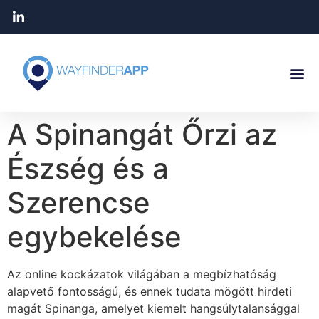
A Spinangát Őrzi az
Észség és a
Szerencse
egybekelése
Az online kockázatok világában a megbízhatóság
alapvető fontosságú, és ennek tudata mögött hirdeti
magát Spinanga, amelyet kiemelt hangsúlytalansággal