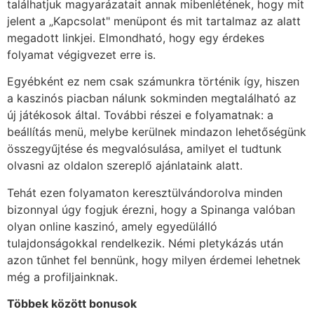
találhatjuk magyarázatait annak mibenlétének, hogy mit
jelent a „Kapcsolat" menüpont és mit tartalmaz az alatt
megadott linkjei. Elmondható, hogy egy érdekes
folyamat végigvezet erre is.
Egyébként ez nem csak számunkra történik így, hiszen
a kaszinós piacban nálunk sokminden megtalálható az
új játékosok által. További részei e folyamatnak: a
beállítás menü, melybe kerülnek mindazon lehetőségünk
összegyűjtése és megvalósulása, amilyet el tudtunk
olvasni az oldalon szereplő ajánlataink alatt.
Tehát ezen folyamaton keresztülvándorolva minden
bizonnyal úgy fogjuk érezni, hogy a Spinanga valóban
olyan online kaszinó, amely egyedülálló
tulajdonságokkal rendelkezik. Némi pletykázás után
azon tűnhet fel bennünk, hogy milyen érdemei lehetnek
még a profiljainknak.
Többek között bonusok