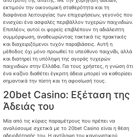
αποτροπή της απάτης. Με την χορήγηση αδειών,
εκτιμούν την οικονομική σταθερότητα και τη
διαφάνεια λειτουργίας των επιχειρήσεων, γεγονός που
ενισχύει ένα ασφαλές περιβάλλον τυχερών παιχνιδιών.
Επιπλέον, αυτοί οι φορείς επιβλέπουν τη αδιάλειπτη
συμμόρφωση, αναθεωρώντας τακτικά τις πρακτικές
και διαχειριζόμενοι τυχόν παραβιάσεις. Αυτή η
μέθοδος όχι μόνο προωθεί το υπεύθυνο παιχνίδι, αλλά
και διατηρεί τη υπόληψη της αγοράς τυχερών
παιχνιδιών στην Ελλάδα. Για τους χρήστες, η γνώση ότι
ένα καζίνο διαθέτει έγκριτη άδεια μπορεί να καθορίσει
σημαντικά την πίστη και τη αφοσίωσή τους.
20bet Casino: Εξέταση της
Άδειάς του
Μία από τις κύριες παραμέτρους που πρέπει να
αναλύσουμε σχετικά με το 20bet Casino είναι η θέση
αδειοδότησής του. Η αντίληψη του κανονιστικού