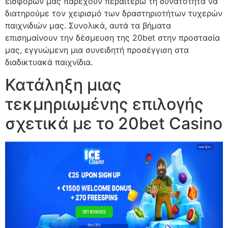
εισφορών μας παρέχουν περαιτέρω τη δυνατότητα να
διατηρούμε τον χειρισμό των δραστηριοτήτων τυχερών
παιχνιδιών μας. Συνολικά, αυτά τα βήματα
επισημαίνουν την δέσμευση της 20bet στην προστασία
μας, εγγυώμενη μια συνειδητή προσέγγιση στα
διαδικτυακά παιχνίδια.
Κατάληξη μιας
τεκμηριωμένης επιλογής
σχετικά με το 20bet Casino