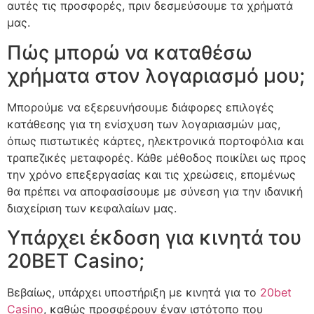
αυτές τις προσφορές, πριν δεσμεύσουμε τα χρήματά
μας.
Πώς μπορώ να καταθέσω
χρήματα στον λογαριασμό μου;
Μπορούμε να εξερευνήσουμε διάφορες επιλογές
κατάθεσης για τη ενίσχυση των λογαριασμών μας,
όπως πιστωτικές κάρτες, ηλεκτρονικά πορτοφόλια και
τραπεζικές μεταφορές. Κάθε μέθοδος ποικίλει ως προς
την χρόνο επεξεργασίας και τις χρεώσεις, επομένως
θα πρέπει να αποφασίσουμε με σύνεση για την ιδανική
διαχείριση των κεφαλαίων μας.
Υπάρχει έκδοση για κινητά του
20BET Casino;
Βεβαίως, υπάρχει υποστήριξη με κινητά για το
20bet
Casino
, καθώς προσφέρουν έναν ιστότοπο που