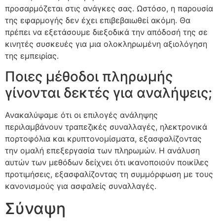
προσαρμόζεται στις ανάγκες σας. Ωστόσο, η παρουσία
της εφαρμογής δεν έχει επιβεβαιωθεί ακόμη. Θα
πρέπει να εξετάσουμε διεξοδικά την απόδοσή της σε
κινητές συσκευές για μια ολοκληρωμένη αξιολόγηση
της εμπειρίας.
Ποιες μέθοδοι πληρωμής
γίνονται δεκτές για αναλήψεις;
Ανακαλύψαμε ότι οι επιλογές ανάληψης
περιλαμβάνουν τραπεζικές συναλλαγές, ηλεκτρονικά
πορτοφόλια και κρυπτονομίσματα, εξασφαλίζοντας
την ομαλή επεξεργασία των πληρωμών. Η ανάλυση
αυτών των μεθόδων δείχνει ότι ικανοποιούν ποικίλες
προτιμήσεις, εξασφαλίζοντας τη συμμόρφωση με τους
κανονισμούς για ασφαλείς συναλλαγές.
Σύναψη