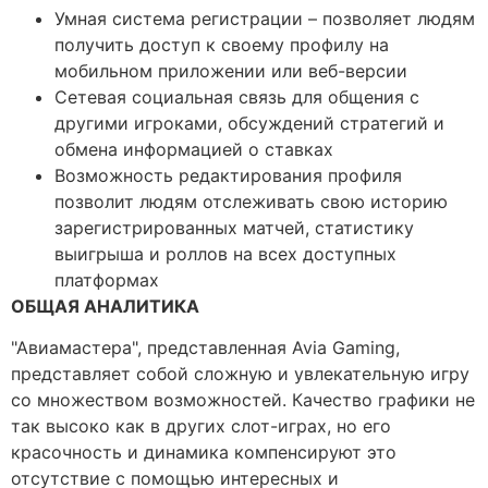
Умная система регистрации – позволяет людям
получить доступ к своему профилу на
мобильном приложении или веб-версии
Сетевая социальная связь для общения с
другими игроками, обсуждений стратегий и
обмена информацией о ставках
Возможность редактирования профиля
позволит людям отслеживать свою историю
зарегистрированных матчей, статистику
выигрыша и роллов на всех доступных
платформах
ОБЩАЯ АНАЛИТИКА
"Авиамастера", представленная Avia Gaming,
представляет собой сложную и увлекательную игру
со множеством возможностей. Качество графики не
так высоко как в других слот-играх, но его
красочность и динамика компенсируют это
отсутствие с помощью интересных и