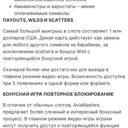
Авиамонстры и аэростаты – менее
оплачиваемые символы.
ПAYOUTS, WILDS И SCATTERS
Самый большой выигрыш в слоте составляет 1 млн
долларов США. Дикая карта действует как замена
для любого другого символа на барабанах, за
исключением scatter’а и бонуса Wild с
повторяющейся бонусной игрой.
Скачеров более чем достаточно для выезда в
главном режиме видео-игры. Возможность доступна
при 5 появлениях в одной форме или формате.
БОНУСНАЯ ИГРА ПОВТОРНОЕ БЛОКИРОВАНИЕ
В отличие от обычных слотов, AviaMasters
предлагает более сложный и интересный бонусный
процесс. В главном режиме видео-игры игроки
могут получить доступ к повторяющейся функции