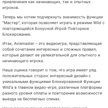
привлечения как начинающих, так и опытных
игроков.
Теперь мы хотим подчеркнуть значимость функции
"Мастер", которая позволяет играть в режиме Wild с
повторяющейся Бонусной Игрой Повторное
Блокирование.
Итак, Aviamaster – это видеоигра, представляющая
собой сочетание интересных и сложных правил,
которые делают ее увлекательной для опытного и
начинающего игрока.
Наша оценка говорит о том, что игра имеет ряд
положительных сторон: интересный дизайн с
уникальными функциями Блокированной Функции
Wild’а в главном видео-игре, различные платформы
разного уровня оплаты и повторение возможности
выезда на бесплатных спинах.