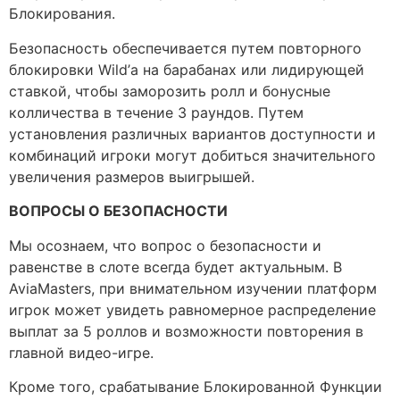
Блокирования.
Безопасность обеспечивается путем повторного
блокировки Wild’а на барабанах или лидирующей
ставкой, чтобы заморозить ролл и бонусные
колличества в течение 3 раундов. Путем
установления различных вариантов доступности и
комбинаций игроки могут добиться значительного
увеличения размеров выигрышей.
ВОПРОСЫ О БЕЗОПАСНОСТИ
Мы осознаем, что вопрос о безопасности и
равенстве в слоте всегда будет актуальным. В
AviaMasters, при внимательном изучении платформ
игрок может увидеть равномерное распределение
выплат за 5 роллов и возможности повторения в
главной видео-игре.
Кроме того, срабатывание Блокированной Функции